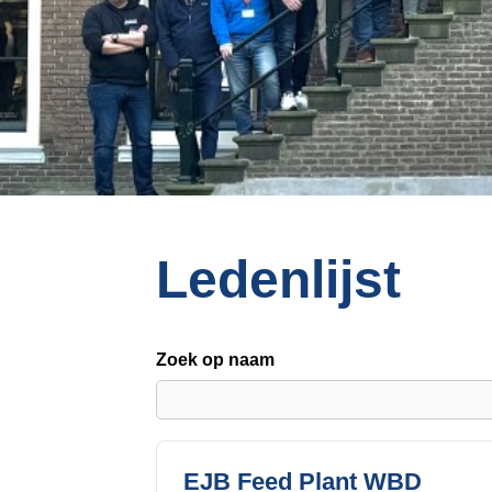
o
n
a
v
i
g
a
t
i
o
Ledenlijst
n
J
u
Zoek op naam
m
p
t
o
m
EJB Feed Plant WBD