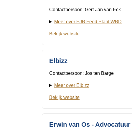
a
i
Contactpersoon: Gert-Jan van Eck
n
Meer over EJB Feed Plant WBD
c
o
Bekijk website
n
t
e
Elbizz
n
t
Contactpersoon: Jos ten Barge
Meer over Elbizz
Bekijk website
Erwin van Os - Advocatuur