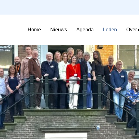
Home
Nieuws
Agenda
Leden
Over 
Sfeerimpressie Evenementen
Contributie en voorwaarden