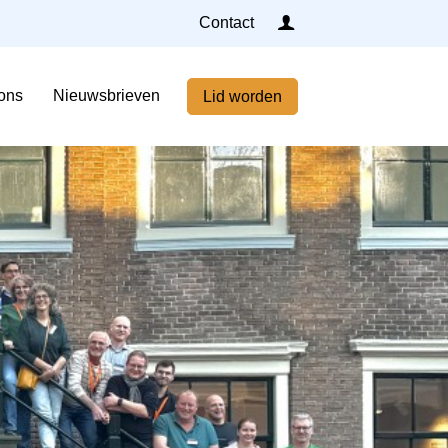
Inloggen
Contact
Home
ons
Nieuwsbrieven
Lid worden
Nieuws
Agenda
Leden
Ledenlijst
Contributie en voorwaarden
Over ons
Nieuwsbrieven
Lid worden