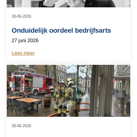
a
i
30-06-2026
n
c
Onduidelijk oordeel bedrijfsarts
o
n
27 juni 2026
t
Lees meer
e
n
t
30-06-2026