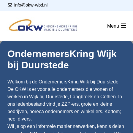
S
Our Email Address:
info@okw-wbd.nl
l
a
Home
l
Menu
i
Nieuws
n
Agenda
k
OndernemersKring Wijk
s
Leden
bij Duurstede
o
v
Over ons
e
Welkom bij de OndernemersKring Wijk bij Duurstede!
Nieuwsbrieven
r
De OKW is er voor alle ondernemers die wonen of
werken in Wijk bij Duurstede, Langbroek en Cothen. In
J
Lid worden
ons ledenbestand vind je ZZP-ers, grote en kleine
u
bedrijven, horeca ondernemers en winkeliers. Kortom;
m
Contact
heel divers.
p
Wil je op een informele manier netwerken, kennis delen
t