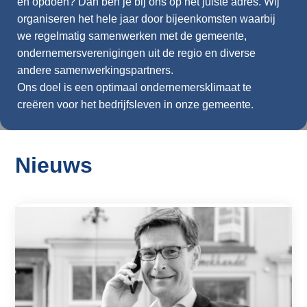
en opdoen? Dan ben je bij ons op het juiste adres. Wij
o
Inloggen
organiseren het hele jaar door bijeenkomsten waarbij
n
we regelmatig samenwerken met de gemeente,
a
ondernemersverenigingen uit de regio en diverse
v
andere samenwerkingspartners.
i
Ons doel is een optimaal ondernemersklimaat te
g
creëren voor het bedrijfsleven in onze gemeente.
a
t
i
o
Nieuws
n
J
u
m
p
t
o
m