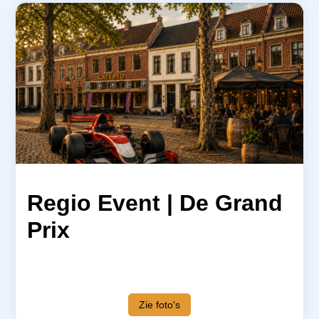
a
i
n
c
o
n
t
e
n
t
Regio Event | De Grand
Prix
Zie foto's