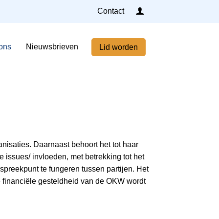
Inloggen
Contact
Home
ons
Nieuwsbrieven
Lid worden
Nieuws
Agenda
Leden
Over ons
Missie en visie
isaties. Daarnaast behoort het tot haar
Statuten
e issues/ invloeden, met betrekking tot het
Bestuur
preekpunt te fungeren tussen partijen. Het
e financiële gesteldheid van de OKW wordt
Nieuwsbrieven
Lid worden