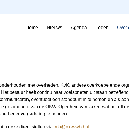
Home
Nieuws
Agenda
Leden
Over 
Sfeerimpressie Evenementen
Contributie en voorwaarden
te onderhouden met overheden, KvK, andere overkoepelende organ
Het bestuur heeft continu haar voelsprieten uit staan betreffend
 communiceren, eventueel een standpunt in te nemen en als aans
ciële gezondheid van de OKW. Openheid van zaken wat betreft d
ene Ledenvergadering te houden.
t u deze direct stellen via
info@okw-wbd.nl