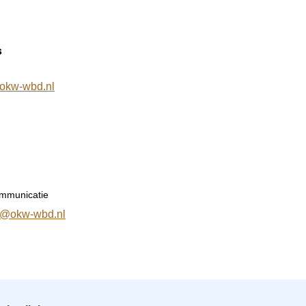
Contact
s
Inloggen
@okw-wbd.nl
mmunicatie
e@okw-wbd.nl