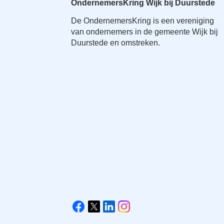
OndernemersKring Wijk bij Duurstede
a
i
De OndernemersKring is een vereniging
n
van ondernemers in de gemeente Wijk bij
c
Duurstede en omstreken.
o
n
t
e
n
t
V
i
F
X
L
I
s
a
i
n