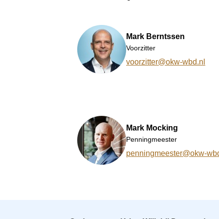
o
n
a
Mark Berntssen
v
Voorzitter
i
voorzitter@okw-wbd.nl
g
a
t
i
o
n
Mark Mocking
J
Penningmeester
u
penningmeester@okw-wbd
m
p
.
t
o
m