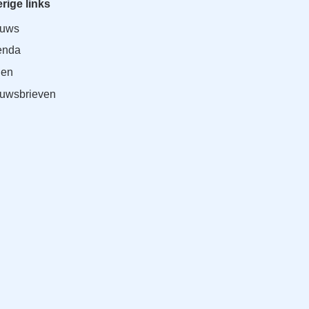
rige links
euws
enda
den
uwsbrieven