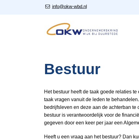
S
Our Email Address:
info@okw-wbd.nl
l
a
l
i
n
k
s
Bestuur
o
v
e
r
Het bestuur heeft de taak goede relaties 
taak vragen vanuit de leden te behandelen. 
J
bedrijfsleven en deze aan de achterban te
u
bestuur is verantwoordelijk voor de finan
m
gegeven door een keer per jaar een Algem
p
t
Heeft u een vraag aan het bestuur? Dan kun