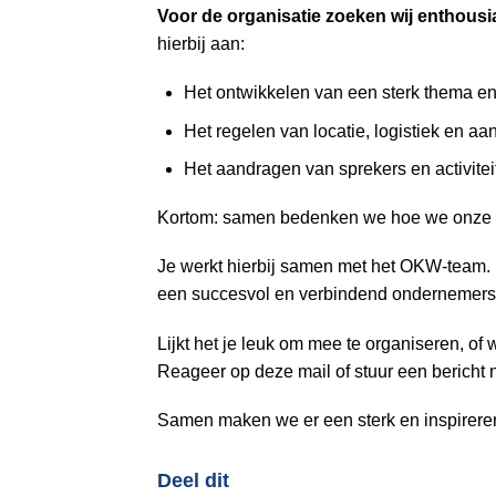
o
Voor de organisatie zoeken wij enthousi
n
hierbij aan:
a
v
Het ontwikkelen van een sterk thema 
i
Het regelen van locatie, logistiek en aa
g
Het aandragen van sprekers en activitei
a
t
Kortom: samen bedenken we hoe we onze m
i
o
Je werkt hierbij samen met het OKW-team. He
n
een succesvol en verbindend ondernemers­
J
u
Lijkt het je leuk om mee te organiseren, of 
m
Reageer op deze mail of stuur een bericht
p
Samen maken we er een sterk en inspireren
t
o
m
Deel dit