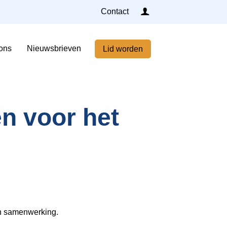
Inloggen
Contact
Home
ons
Nieuwsbrieven
Lid worden
Nieuws
Agenda
Leden
n voor het
Over ons
Nieuwsbrieven
Lid worden
Contact
en samenwerking.