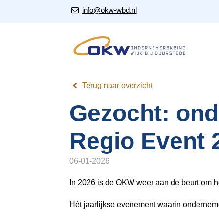
S
Our Email Address:
info@okw-wbd.nl
l
a
l
i
n
k
Terug naar overzicht
s
o
Gezocht: ond
v
e
Regio Event 
r
J
06-01-2026
u
In 2026 is de OKW weer aan de beurt om he
m
p
Hét jaarlijkse evenement waarin onderneme
t