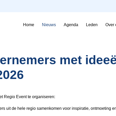
Home
Nieuws
Agenda
Leden
Over 
Sfeerimpressie Evenementen
Contributie en voorwaarden
ernemers met ideeë
2026
t Regio Event te organiseren:
rs uit de hele regio samenkomen voor inspiratie, ontmoeting 