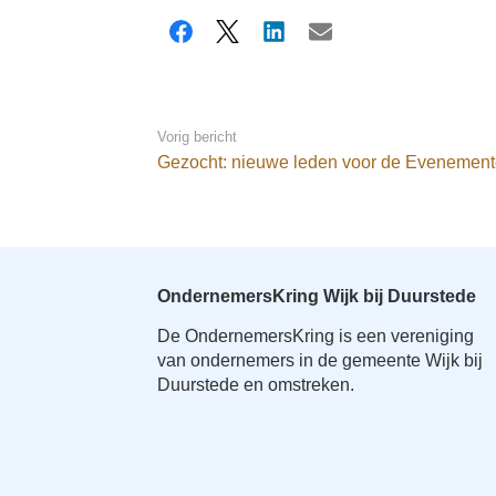
a
i
Facebook
X
LinkedIn
E-mail
n
c
o
Vorig bericht
n
Gezocht: nieuwe leden voor de Evenemen
t
e
n
t
OndernemersKring Wijk bij Duurstede
De OndernemersKring is een vereniging
van ondernemers in de gemeente Wijk bij
Duurstede en omstreken.