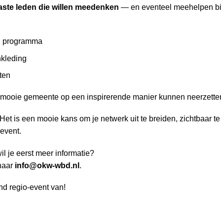
aste leden die willen meedenken
— en eventeel meehelpen bij
en programma
nkleding
ten
ooie gemeente op een inspirerende manier kunnen neerzette
t is een mooie kans om je netwerk uit te breiden, zichtbaar te 
event.
wil je eerst meer informatie?
 naar
info@okw-wbd.nl
.
d regio-event van!