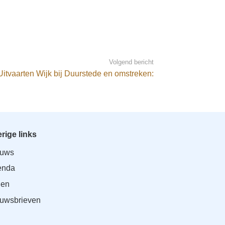
Volgend bericht
Uitvaarten Wijk bij Duurstede en omstreken:
rige links
euws
enda
den
uwsbrieven