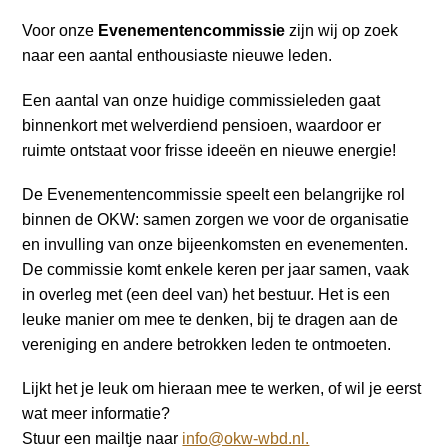
o
Inloggen
n
Voor onze
Evenementencommissie
zijn wij op zoek
a
naar een aantal enthousiaste nieuwe leden.
v
Een aantal van onze huidige commissieleden gaat
i
binnenkort met welverdiend pensioen, waardoor er
g
ruimte ontstaat voor frisse ideeën en nieuwe energie!
a
t
De Evenementencommissie speelt een belangrijke rol
i
binnen de OKW: samen zorgen we voor de organisatie
o
en invulling van onze bijeenkomsten en evenementen.
n
De commissie komt enkele keren per jaar samen, vaak
J
in overleg met (een deel van) het bestuur. Het is een
u
leuke manier om mee te denken, bij te dragen aan de
m
vereniging en andere betrokken leden te ontmoeten.
p
t
Lijkt het je leuk om hieraan mee te werken, of wil je eerst
o
wat meer informatie?
m
Stuur een mailtje naar
info@okw-wbd.nl.