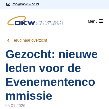
S
Our Email Address:
info@okw-wbd.nl
l
a
Home
l
Menu
i
Nieuws
n
Agenda
k
Terug naar overzicht
s
Leden
Gezocht: nieuwe
o
v
Over ons
e
leden voor de
Nieuwsbrieven
r
Evenementenco
J
Lid worden
u
mmissie
m
Contact
p
t
05-01-2026