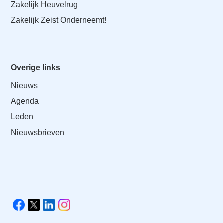
Zakelijk Heuvelrug
Zakelijk Zeist Onderneemt!
Overige links
Nieuws
Agenda
Leden
Nieuwsbrieven
V
i
F
X
L
I
s
a
i
n