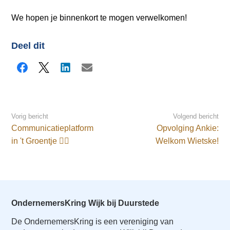
a
i
We hopen je binnenkort te mogen verwelkomen!
n
c
Deel dit
o
n
Facebook
X
LinkedIn
E-mail
t
e
n
Vorig bericht
Volgend bericht
t
Communicatieplatform
Opvolging Ankie:
in 't Groentje ✍🏻
Welkom Wietske!
OndernemersKring Wijk bij Duurstede
De OndernemersKring is een vereniging van