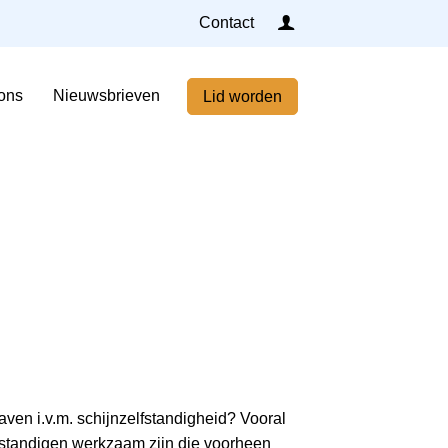
Inloggen
Contact
Home
ons
Nieuwsbrieven
Lid worden
Nieuws
Agenda
Leden
Over ons
Nieuwsbrieven
Lid worden
Contact
aven i.v.m. schijnzelfstandigheid? Vooral
elfstandigen werkzaam zijn die voorheen