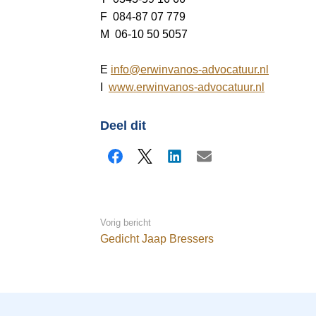
a
F 084-87 07 779
i
M 06-10 50 5057
n
c
E
info@erwinvanos-advocatuur.nl
o
I
www.erwinvanos-advocatuur.nl
n
t
Deel dit
e
n
Facebook
X
LinkedIn
E-mail
t
Vorig bericht
Gedicht Jaap Bressers