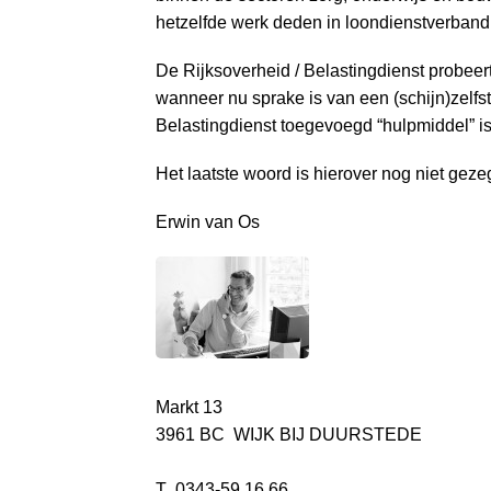
o
hetzelfde werk deden in loondienstverband
n
a
De Rijksoverheid / Belastingdienst probeer
v
wanneer nu sprake is van een (schijn)zelfsta
i
Belastingdienst toegevoegd “hulpmiddel” is
g
a
Het laatste woord is hierover nog niet gez
t
Erwin van Os
i
o
n
J
u
m
p
Markt 13
t
3961 BC WIJK BIJ DUURSTEDE
o
m
T 0343-59 16 66