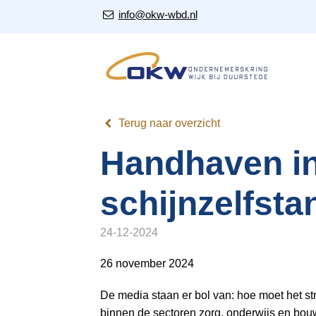
S
Our Email Address:
info@okw-wbd.nl
l
a
l
i
n
k
Terug naar overzicht
s
o
Handhaven i
v
e
schijnzelfsta
r
J
24-12-2024
u
26 november 2024
m
p
De media staan er bol van: hoe moet het st
t
binnen de sectoren zorg, onderwijs en bouw 