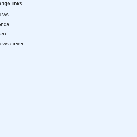
rige links
euws
enda
den
uwsbrieven