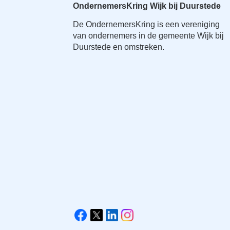
OndernemersKring Wijk bij Duurstede
De OndernemersKring is een vereniging
van ondernemers in de gemeente Wijk bij
Duurstede en omstreken.
V
i
F
X
L
I