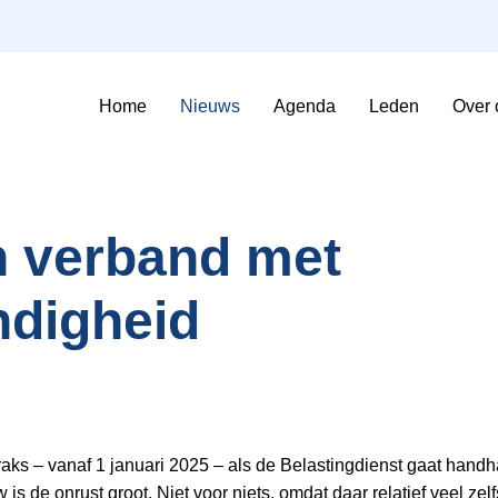
Home
Nieuws
Agenda
Leden
Over 
Sfeerimpressie Evenementen
Contributie en voorwaarden
n verband met
ndigheid
raks – vanaf 1 januari 2025 – als de Belastingdienst gaat handh
is de onrust groot. Niet voor niets, omdat daar relatief veel z