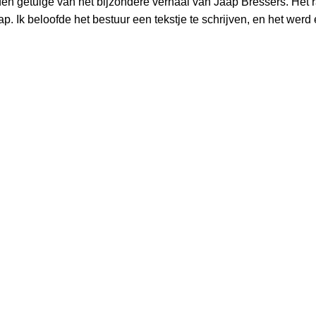
 getuige van het bijzondere verhaal van Jaap Bressers. Het raa
p. Ik beloofde het bestuur een tekstje te schrijven, en het werd 