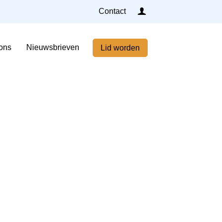
Inloggen
Contact
Home
ons
Nieuwsbrieven
Lid worden
Nieuws
Agenda
Leden
Over ons
Nieuwsbrieven
Lid worden
Contact