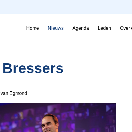
Home
Nieuws
Agenda
Leden
Over 
Sfeerimpressie Evenementen
Contributie en voorwaarden
 Bressers
e van Egmond