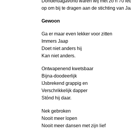
Donderdagavond waren wij met zo’n 70 leden
a
op om bij te dragen aan de stichting van Jaa
i
n
Gewoon
c
o
Ga er maar even lekker voor zitten
n
Immers Jaap
t
Doet niet anders hij
e
Kan niet anders.
n
t
Ontwapenend kwetsbaar
Bijna-doodeerlijk
IJsbrekend grappig en
Verschrikkelijk dapper
Stónd hij daar.
Nek gebroken
Nooit meer lopen
Nooit meer dansen met zijn lief