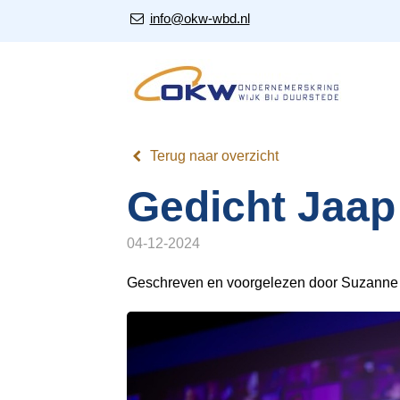
S
Our Email Address:
info@okw-wbd.nl
l
a
l
i
n
k
Terug naar overzicht
s
o
Gedicht Jaap
v
e
04-12-2024
r
Geschreven en voorgelezen door Suzann
J
u
m
p
t