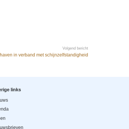
Volgend bericht
aven in verband met schijnzelfstandigheid
rige links
euws
enda
den
uwsbrieven