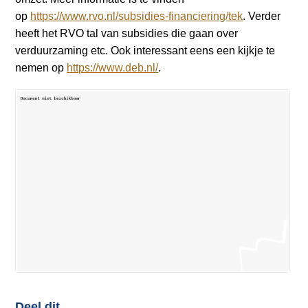
a
op
https://www.rvo.nl/subsidies-financiering/tek
. Verder
i
heeft het RVO tal van subsidies die gaan over
n
verduurzaming etc. Ook interessant eens een kijkje te
c
nemen op
https://www.deb.nl/
.
o
n
t
e
n
t
Deel dit