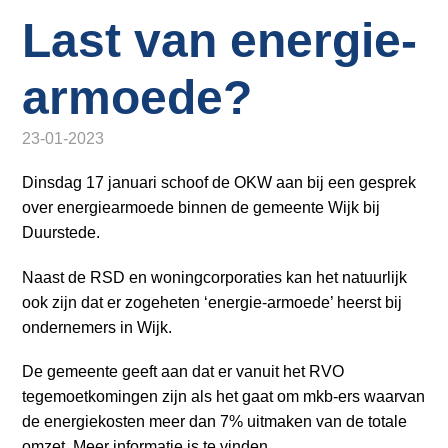
o
Inloggen
Last van energie-
n
a
v
armoede?
i
g
23-01-2023
a
t
Dinsdag 17 januari schoof de OKW aan bij een gesprek
i
over energiearmoede binnen de gemeente Wijk bij
o
Duurstede.
n
Naast de RSD en woningcorporaties kan het natuurlijk
J
ook zijn dat er zogeheten ‘energie-armoede’ heerst bij
u
ondernemers in Wijk.
m
p
De gemeente geeft aan dat er vanuit het RVO
t
tegemoetkomingen zijn als het gaat om mkb-ers waarvan
o
de energiekosten meer dan 7% uitmaken van de totale
m
omzet. Meer informatie is te vinden