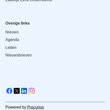
Overige links
Nieuws
Agenda
Leden
Nieuwsbrieven
V
i
F
X
L
I
s
a
i
n
i
c
n
s
Powered by
Procurios
t
e
k
t