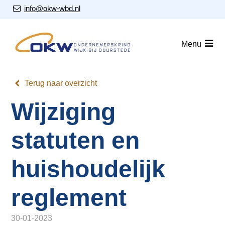
S
Our Email Address:
info@okw-wbd.nl
l
a
Home
l
Menu
i
Nieuws
n
Agenda
k
Terug naar overzicht
s
Leden
Wijziging
o
v
Over ons
e
statuten en
Nieuwsbrieven
r
huishoudelijk
J
Lid worden
u
reglement
m
Contact
p
t
30-01-2023