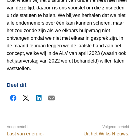
Ook vinden wij het uitsluiten van ondernemers niet meer
a
van deze tijd, daarom is ons voorstel om die zinsneden
i
uit de statuten te halen. We blijven herhalen dat we niet
n
alle ondernemers over één kam kunnen scheren, maar
c
het zou zonde zijn als we elkaars hulpvraag niet
o
ontvangen omdat we niet met elkaar in gesprek zijn. In
n
de maand februari leggen we de laatste hand aan het
t
concept, welke wij in de ALV van april 2023 (waarin ook
e
het jaarverslag van 2022 wordt behandeld) willen laten
n
vaststellen.
t
Deel dit
Facebook
X
LinkedIn
E-mail
Vorig bericht
Volgend bericht
Last van energie-
Uit het Wijks Nieuws: