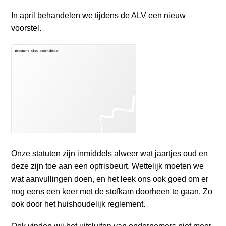
o
Inloggen
n
In april behandelen we tijdens de ALV een nieuw
a
voorstel.
v
i
g
a
t
i
o
n
J
Onze statuten zijn inmiddels alweer wat jaartjes oud en
u
deze zijn toe aan een opfrisbeurt. Wettelijk moeten we
m
wat aanvullingen doen, en het leek ons ook goed om er
p
nog eens een keer met de stofkam doorheen te gaan. Zo
t
ook door het huishoudelijk reglement.
o
m