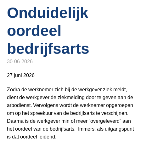
o
Inloggen
Onduidelijk
n
a
v
oordeel
i
g
bedrijfsarts
a
t
30-06-2026
i
o
27 juni 2026
n
J
Zodra de werknemer zich bij de werkgever ziek meldt,
u
dient de werkgever de ziekmelding door te geven aan de
m
arbodienst. Vervolgens wordt de werknemer opgeroepen
p
om op het spreekuur van de bedrijfsarts te verschijnen.
t
Daarna is de werkgever min of meer “overgeleverd” aan
o
het oordeel van de bedrijfsarts. Immers: als uitgangspunt
m
is dat oordeel leidend.