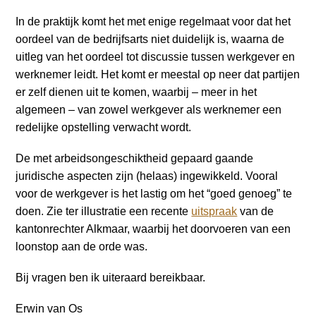
a
In de praktijk komt het met enige regelmaat voor dat het
i
oordeel van de bedrijfsarts niet duidelijk is, waarna de
n
uitleg van het oordeel tot discussie tussen werkgever en
c
werknemer leidt. Het komt er meestal op neer dat partijen
o
er zelf dienen uit te komen, waarbij – meer in het
n
algemeen – van zowel werkgever als werknemer een
t
redelijke opstelling verwacht wordt.
e
n
De met arbeidsongeschiktheid gepaard gaande
t
juridische aspecten zijn (helaas) ingewikkeld. Vooral
voor de werkgever is het lastig om het “goed genoeg” te
doen. Zie ter illustratie een recente
uitspraak
van de
kantonrechter Alkmaar, waarbij het doorvoeren van een
loonstop aan de orde was.
Bij vragen ben ik uiteraard bereikbaar.
Erwin van Os