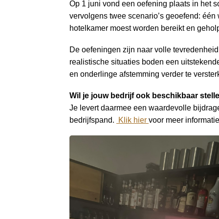
a
Op 1 juni vond een oefening plaats in het 
i
vervolgens twee scenario’s geoefend: één w
n
hotelkamer moest worden bereikt en gehol
c
De oefeningen zijn naar volle tevredenhei
o
realistische situaties boden een uitsteken
n
en onderlinge afstemming verder te verster
t
e
Wil je jouw bedrijf ook beschikbaar stel
n
Je levert daarmee een waardevolle bijdrage a
t
bedrijfspand.
Klik hier
voor meer informati