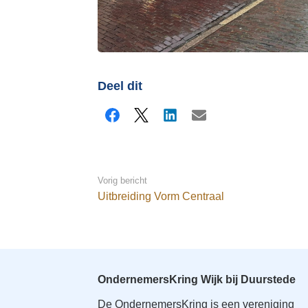
Deel dit
Facebook
X
LinkedIn
E-mail
Vorig bericht
Uitbreiding Vorm Centraal
OndernemersKring Wijk bij Duurstede
De OndernemersKring is een vereniging