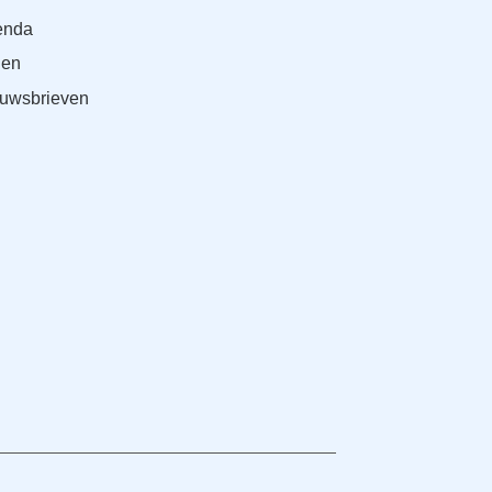
enda
den
uwsbrieven