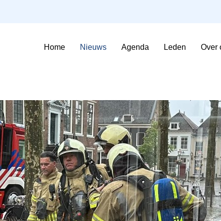
Home
Nieuws
Agenda
Leden
Over 
Sfeerimpressie Evenementen
Contributie en voorwaarden