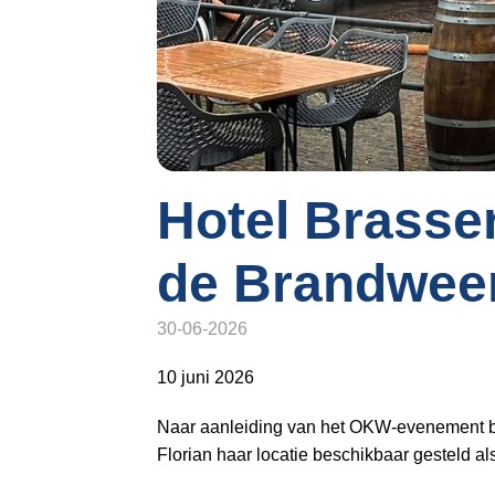
o
n
a
v
i
g
a
t
Hotel Brasser
i
o
de Brandwee
n
J
30-06-2026
u
m
10 juni 2026
p
t
Naar aanleiding van het OKW-evenement bij 
o
Florian haar locatie beschikbaar gesteld al
m