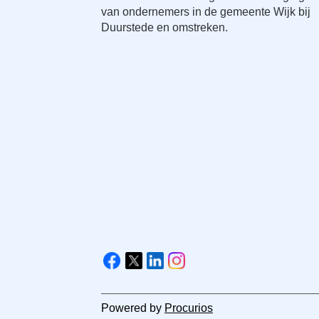
van ondernemers in de gemeente Wijk bij
Duurstede en omstreken.
V
i
F
X
L
I
s
a
i
n
i
c
n
s
Powered by
Procurios
t
e
k
t