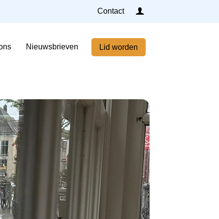
Inloggen
Contact
Home
ons
Nieuwsbrieven
Lid worden
Nieuws
Agenda
Leden
Over ons
Nieuwsbrieven
Lid worden
Contact