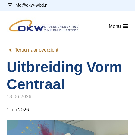
S
Our Email Address:
info@okw-wbd.nl
l
a
Home
l
Menu
i
Nieuws
n
Agenda
k
Terug naar overzicht
s
Leden
Uitbreiding Vorm
o
v
Over ons
e
Centraal
Nieuwsbrieven
r
18-06-2026
J
Lid worden
u
1 juli 2026
m
Contact
p
t