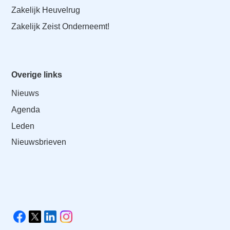
Zakelijk Heuvelrug
Zakelijk Zeist Onderneemt!
Overige links
Nieuws
Agenda
Leden
Nieuwsbrieven
V
i
F
X
L
I