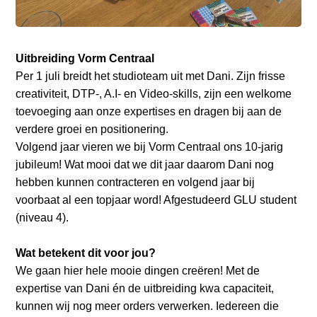
a
i
n
c
Uitbreiding Vorm Centraal
o
Per 1 juli breidt het studioteam uit met Dani. Zijn frisse
n
creativiteit, DTP-, A.I- en Video-skills, zijn een welkome
t
toevoeging aan onze expertises en dragen bij aan de
e
verdere groei en positionering.
n
Volgend jaar vieren we bij Vorm Centraal ons 10-jarig
t
jubileum! Wat mooi dat we dit jaar daarom Dani nog
hebben kunnen contracteren en volgend jaar bij
voorbaat al een topjaar word! Afgestudeerd GLU student
(niveau 4).
Wat betekent dit voor jou?
We gaan hier hele mooie dingen creëren! Met de
expertise van Dani én de uitbreiding kwa capaciteit,
kunnen wij nog meer orders verwerken. Iedereen die