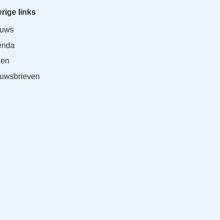
rige links
euws
enda
den
uwsbrieven