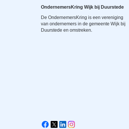
OndernemersKring Wijk bij Duurstede
De OndernemersKring is een vereniging
van ondernemers in de gemeente Wijk bij
Duurstede en omstreken.
V
i
F
X
L
I