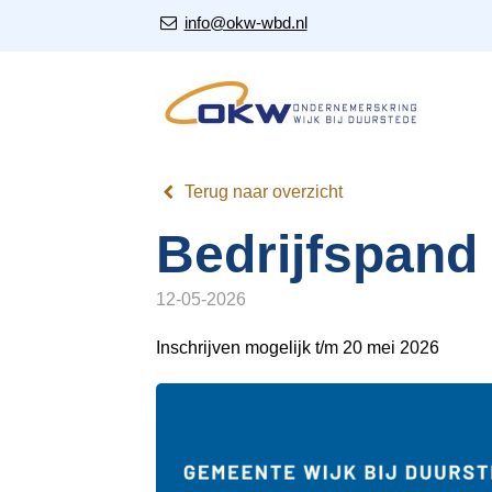
S
Our Email Address:
info@okw-wbd.nl
l
a
l
i
n
k
Terug naar overzicht
s
o
Bedrijfspand 
v
e
12-05-2026
r
Inschrijven mogelijk t/m 20 mei 2026
J
u
m
p
t