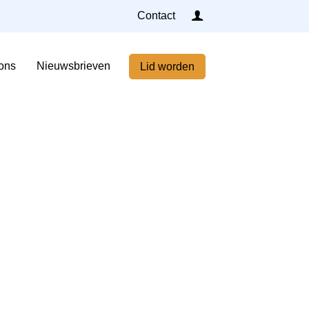
Inloggen
Contact
Home
ons
Nieuwsbrieven
Lid worden
Nieuws
Agenda
Leden
Over ons
Nieuwsbrieven
Lid worden
Contact