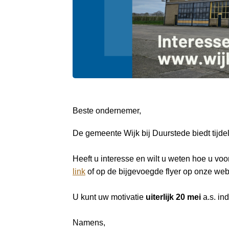
a
i
n
c
o
n
t
e
n
Beste ondernemer,
t
De gemeente Wijk bij Duurstede biedt tijdel
Heeft u interesse en wilt u weten hoe u vo
link
of op de bijgevoegde flyer op onze web
U kunt uw motivatie
uiterlijk 20 mei
a.s. in
Namens,