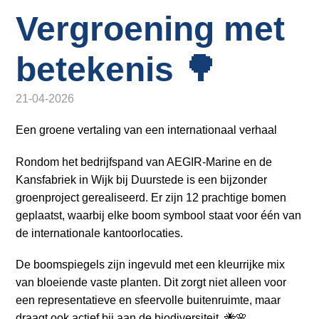
o
Inloggen
Vergroening met
n
a
v
betekenis 🌳
i
g
21-04-2026
a
t
Een groene vertaling van een internationaal verhaal
i
Rondom het bedrijfspand van AEGIR-Marine en de
o
Kansfabriek in Wijk bij Duurstede is een bijzonder
n
groenproject gerealiseerd. Er zijn 12 prachtige bomen
J
geplaatst, waarbij elke boom symbool staat voor één van
u
de internationale kantoorlocaties.
m
p
De boomspiegels zijn ingevuld met een kleurrijke mix
t
van bloeiende vaste planten. Dit zorgt niet alleen voor
o
een representatieve en sfeervolle buitenruimte, maar
m
draagt ook actief bij aan de biodiversiteit. 🐝🌸