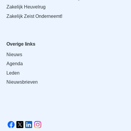
Zakelijk Heuvelrug
Zakelijk Zeist Onderneemt!
Overige links
Nieuws
Agenda
Leden
Nieuwsbrieven
V
i
F
X
L
I