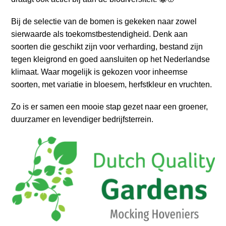
a
i
Bij de selectie van de bomen is gekeken naar zowel
n
sierwaarde als toekomstbestendigheid. Denk aan
c
soorten die geschikt zijn voor verharding, bestand zijn
o
tegen kleigrond en goed aansluiten op het Nederlandse
n
klimaat. Waar mogelijk is gekozen voor inheemse
t
soorten, met variatie in bloesem, herfstkleur en vruchten.
e
n
Zo is er samen een mooie stap gezet naar een groener,
t
duurzamer en levendiger bedrijfsterrein.