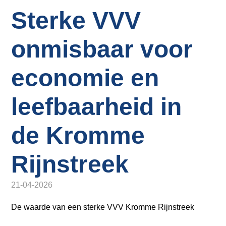
o
Inloggen
Sterke VVV
n
a
v
onmisbaar voor
i
g
economie en
a
t
leefbaarheid in
i
o
de Kromme
n
J
u
Rijnstreek
m
p
21-04-2026
t
o
De waarde van een sterke VVV Kromme Rijnstreek
m