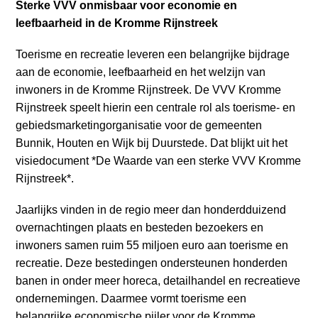
a
Sterke VVV onmisbaar voor economie en
i
leefbaarheid in de Kromme Rijnstreek
n
Toerisme en recreatie leveren een belangrijke bijdrage
c
aan de economie, leefbaarheid en het welzijn van
o
inwoners in de Kromme Rijnstreek. De VVV Kromme
n
Rijnstreek speelt hierin een centrale rol als toerisme- en
t
gebiedsmarketingorganisatie voor de gemeenten
e
Bunnik, Houten en Wijk bij Duurstede. Dat blijkt uit het
n
visiedocument *De Waarde van een sterke VVV Kromme
t
Rijnstreek*.
Jaarlijks vinden in de regio meer dan honderdduizend
overnachtingen plaats en besteden bezoekers en
inwoners samen ruim 55 miljoen euro aan toerisme en
recreatie. Deze bestedingen ondersteunen honderden
banen in onder meer horeca, detailhandel en recreatieve
ondernemingen. Daarmee vormt toerisme een
belangrijke economische pijler voor de Kromme