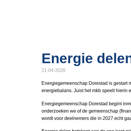
o
n
a
v
i
g
a
t
Energie delen
i
o
21-04-2026
n
J
Energiegemeenschap Dorestad is gestart me
u
energiebalans. Juist het mkb speelt hierin e
m
Energiegemeenschap Dorestad begint inmidd
p
onderzoeken we of de gemeenschap (financi
t
wordt voor deelnemers die in 2027 echt g
o
m