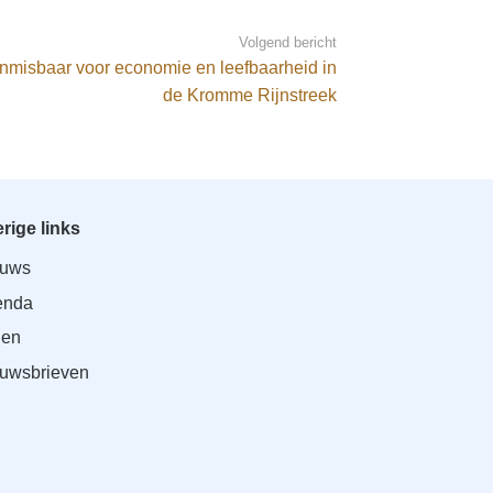
Volgend bericht
nmisbaar voor economie en leefbaarheid in
de Kromme Rijnstreek
rige links
euws
enda
den
uwsbrieven