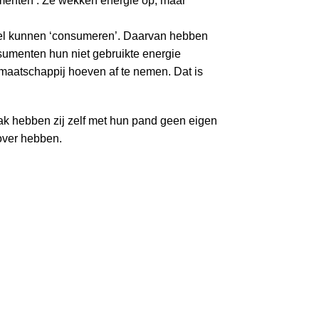
menten’. Ze wekken energie op, maar
wel kunnen ‘consumeren’. Daarvan hebben
sumenten hun niet gebruikte energie
aatschappij hoeven af te nemen. Dat is
Vaak hebben zij zelf met hun pand geen eigen
over hebben.