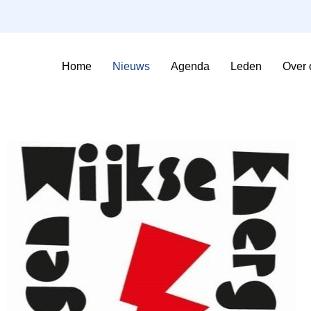
Home
Nieuws
Agenda
Leden
Over 
Sfeerimpressie Evenementen
Contributie en voorwaarden