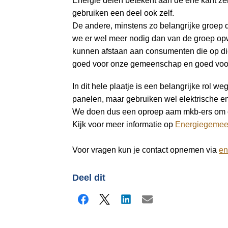
Energie delen betekent aan de ene kant z
a
gebruiken een deel ook zelf.
i
De andere, minstens zo belangrijke groep
n
we er wel meer nodig dan van de groep opw
c
kunnen afstaan aan consumenten die op di
o
goed voor onze gemeenschap en goed voo
n
t
In dit hele plaatje is een belangrijke rol 
e
panelen, maar gebruiken wel elektrische 
n
We doen dus een oproep aam mkb-ers om ook 
t
Kijk voor meer informatie op
Energiegemee
Voor vragen kun je contact opnemen via
en
Deel dit
Facebook
X
LinkedIn
E-mail