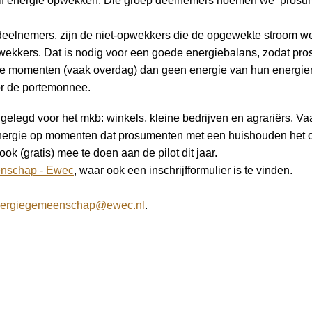
elf energie opwekken. Die groep deelnemers noemen we ‘prosu
 deelnemers, zijn de niet-opwekkers die de opgewekte stroom 
ekkers. Dat is nodig voor een goede energiebalans, zodat pro
e momenten (vaak overdag) dan geen energie van hun energiem
r de portemonnee.
weggelegd voor het mkb: winkels, kleine bedrijven en agrariërs. 
energie op momenten dat prosumenten met een huishouden het 
(gratis) mee te doen aan de pilot dit jaar.
nschap - Ewec
, waar ook een inschrijfformulier is te vinden.
ergiegemeenschap@ewec.nl
.