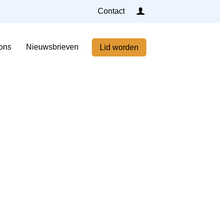
Inloggen
Contact
Home
ons
Nieuwsbrieven
Lid worden
Nieuws
Agenda
Leden
Over ons
Nieuwsbrieven
Lid worden
Contact