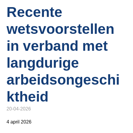
o
Inloggen
Recente
n
a
v
wetsvoorstellen
i
g
in verband met
a
t
langdurige
i
o
arbeidsongeschi
n
J
u
ktheid
m
p
20-04-2026
t
o
4 april 2026
m