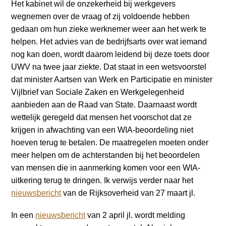
a
Het kabinet wil de onzekerheid bij werkgevers
i
wegnemen over de vraag of zij voldoende hebben
n
gedaan om hun zieke werknemer weer aan het werk te
c
helpen. Het advies van de bedrijfsarts over wat iemand
o
nog kan doen, wordt daarom leidend bij deze toets door
n
UWV na twee jaar ziekte. Dat staat in een wetsvoorstel
t
dat minister Aartsen van Werk en Participatie en minister
e
Vijlbrief van Sociale Zaken en Werkgelegenheid
n
aanbieden aan de Raad van State. Daarnaast wordt
t
wettelijk geregeld dat mensen het voorschot dat ze
krijgen in afwachting van een WIA-beoordeling niet
hoeven terug te betalen. De maatregelen moeten onder
meer helpen om de achterstanden bij het beoordelen
van mensen die in aanmerking komen voor een WIA-
uitkering terug te dringen. Ik verwijs verder naar het
nieuwsbericht
van de Rijksoverheid van 27 maart jl.
In een
nieuwsbericht
van 2 april jl. wordt melding