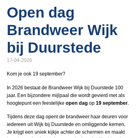
o
Inloggen
Open dag
n
a
v
Brandweer Wijk
i
g
bij Duurstede
a
t
17-04-2026
i
o
Kom je ook 19 september?
n
J
In 2026 bestaat de Brandweer Wijk bij Duurstede 100
u
jaar. Een bijzondere mijlpaal die wordt gevierd met als
m
hoogtepunt een feestelijke
open dag
op
19 september
.
p
Tijdens deze dag opent de brandweer haar deuren voor
t
iedereen uit Wijk bij Duurstede en omliggende kernen.
o
Je krijgt een uniek kijkje achter de schermen en maakt
m