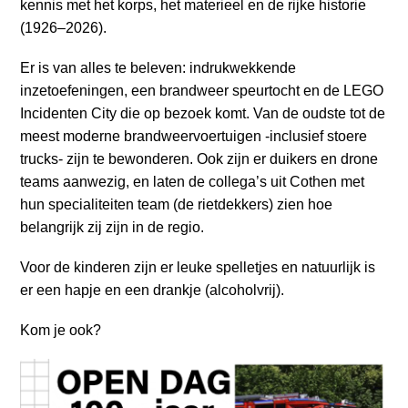
kennis met het korps, het materieel en de rijke historie
a
(1926–2026).
i
n
Er is van alles te beleven: indrukwekkende
c
inzetoefeningen, een brandweer speurtocht en de LEGO
o
Incidenten City die op bezoek komt. Van de oudste tot de
n
meest moderne brandweervoertuigen -inclusief stoere
t
trucks- zijn te bewonderen. Ook zijn er duikers en drone
e
teams aanwezig, en laten de collega’s uit Cothen met
n
hun specialiteiten team (de rietdekkers) zien hoe
t
belangrijk zij zijn in de regio.
Voor de kinderen zijn er leuke spelletjes en natuurlijk is
er een hapje en een drankje (alcoholvrij).
Kom je ook?