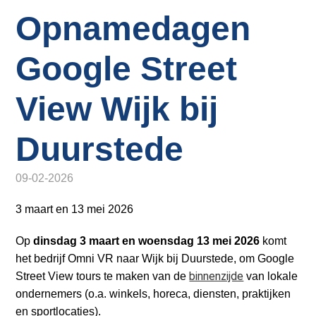
o
Inloggen
Opnamedagen
n
a
v
Google Street
i
g
View Wijk bij
a
t
Duurstede
i
o
09-02-2026
n
J
3 maart en 13 mei 2026
u
m
Op
dinsdag 3 maart en woensdag 13 mei 2026
komt
p
het bedrijf Omni VR naar Wijk bij Duurstede, om Google
t
binnenzijde
Street View tours te maken van de
van lokale
o
ondernemers (o.a. winkels, horeca, diensten, praktijken
m
en sportlocaties).