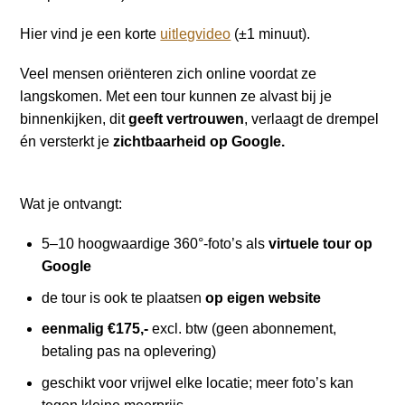
a
i
Hier vind je een korte
uitlegvideo
(±1 minuut).
n
Veel mensen oriënteren zich online voordat ze
c
langskomen. Met een tour kunnen ze alvast bij je
o
binnenkijken, dit
geeft vertrouwen
, verlaagt de drempel
n
én versterkt je
zichtbaarheid op Google.
t
e
n
Wat je ontvangt:
t
5–10 hoogwaardige 360°-foto’s als
virtuele tour op
Google
de tour is ook te plaatsen
op eigen website
eenmalig €175,-
excl. btw (geen abonnement,
betaling pas na oplevering)
geschikt voor vrijwel elke locatie; meer foto’s kan