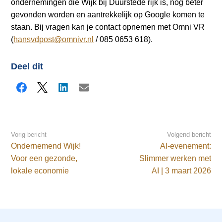
ondernemingen die Wijk bij Duurstede rijk is, nog beter
gevonden worden en aantrekkelijk op Google komen te
staan. Bij vragen kan je contact opnemen met Omni VR
(
hansvdpost@omnivr.nl
/ 085 0653 618).
Deel dit
Facebook
X
LinkedIn
E-mail
Vorig bericht
Volgend bericht
Ondernemend Wijk!
AI-evenement:
Voor een gezonde,
Slimmer werken met
lokale economie
AI | 3 maart 2026