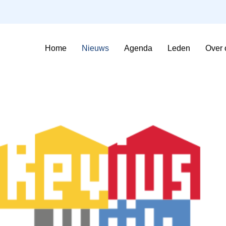
Home
Nieuws
Agenda
Leden
Over 
Sfeerimpressie Evenementen
Contributie en voorwaarden