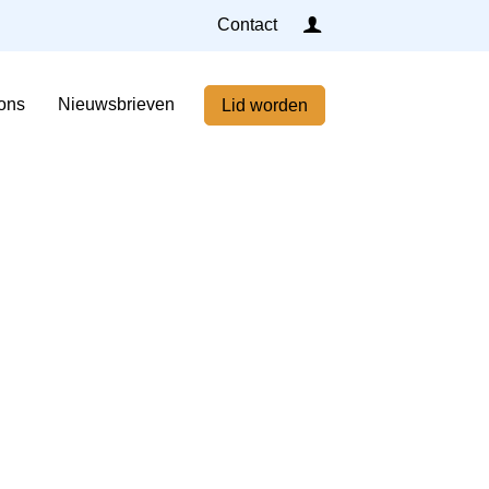
Inloggen
Contact
Home
ons
Nieuwsbrieven
Lid worden
Nieuws
Agenda
Leden
Over ons
Nieuwsbrieven
Lid worden
Contact