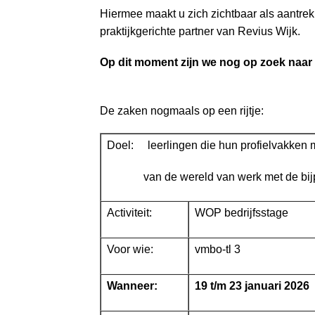
a
Hiermee maakt u zich zichtbaar als aantrekk
i
praktijkgerichte partner van Revius Wijk.
n
c
Op dit moment zijn we nog op zoek naar 
o
n
t
De zaken nogmaals op een rijtje:
e
n
Doel: leerlingen die hun profielvakken m
t
van de wereld van werk met de bijp
Activiteit:
WOP bedrijfsstage
Voor wie:
vmbo-tl 3
Wanneer:
19 t/m 23 januari 2026