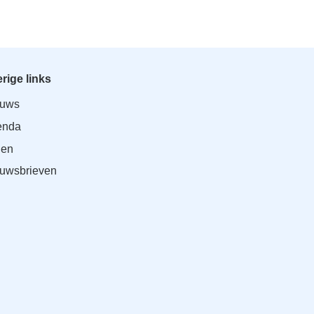
rige links
euws
enda
den
uwsbrieven