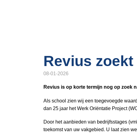
o
n
a
v
i
g
a
t
Revius zoekt
i
o
08-01-2026
n
J
Revius is op korte termijn nog op zoek 
u
Als school zien wij een toegevoegde waarde
m
dan 25 jaar het Werk Oriëntatie Project (W
p
t
Door het aanbieden van bedrijfsstages (vmbo-
o
toekomst van uw vakgebied. U laat zien we
m