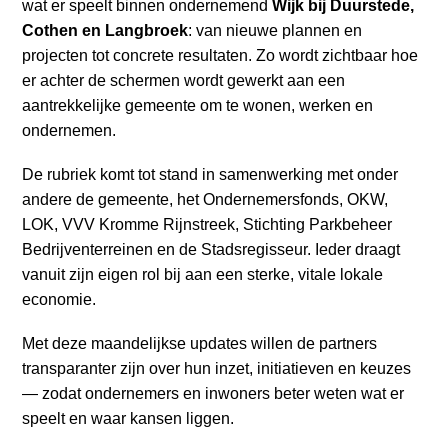
wat er speelt binnen ondernemend
Wijk bij Duurstede,
a
Cothen en Langbroek
: van nieuwe plannen en
i
projecten tot concrete resultaten. Zo wordt zichtbaar hoe
n
er achter de schermen wordt gewerkt aan een
c
aantrekkelijke gemeente om te wonen, werken en
o
ondernemen.
n
t
De rubriek komt tot stand in samenwerking met onder
e
andere de gemeente, het Ondernemersfonds, OKW,
n
LOK, VVV Kromme Rijnstreek, Stichting Parkbeheer
t
Bedrijventerreinen en de Stadsregisseur. Ieder draagt
vanuit zijn eigen rol bij aan een sterke, vitale lokale
economie.
Met deze maandelijkse updates willen de partners
transparanter zijn over hun inzet, initiatieven en keuzes
— zodat ondernemers en inwoners beter weten wat er
speelt en waar kansen liggen.