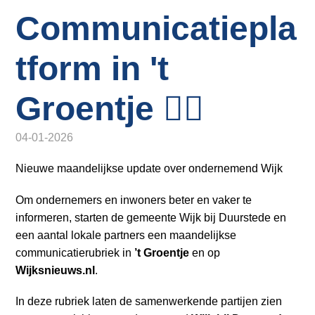
o
Inloggen
Communicatiepla
n
a
v
tform in 't
i
g
Groentje ✍🏻
a
t
04-01-2026
i
o
Nieuwe maandelijkse update over ondernemend Wijk
n
J
Om ondernemers en inwoners beter en vaker te
u
informeren, starten de gemeente Wijk bij Duurstede en
m
een aantal lokale partners een maandelijkse
p
communicatie­rubriek in
’t Groentje
en op
t
Wijksnieuws.nl
.
o
In deze rubriek laten de samenwerkende partijen zien
m