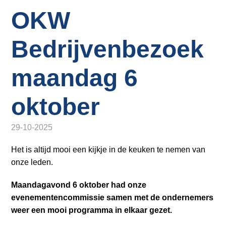
o
Inloggen
OKW
n
a
v
Bedrijvenbezoek
i
g
maandag 6
a
t
oktober
i
o
29-10-2025
n
J
Het is altijd mooi een kijkje in de keuken te nemen van
u
onze leden.
m
p
Maandagavond 6 oktober had onze
t
evenementencommissie samen met de ondernemers
o
weer een mooi programma in elkaar gezet.
m