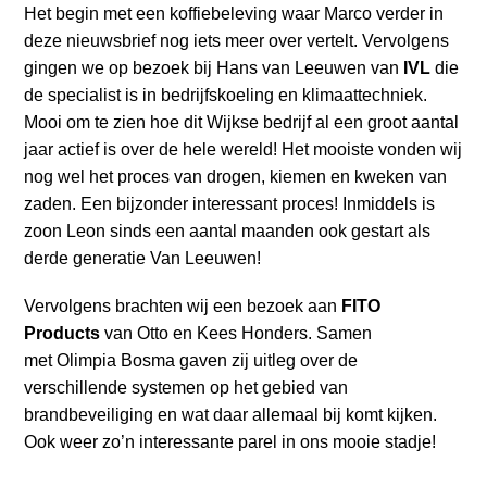
a
Het begin met een koffiebeleving waar Marco verder in
i
deze nieuwsbrief nog iets meer over vertelt. Vervolgens
n
gingen we op bezoek bij Hans van Leeuwen van
IVL
die
c
de specialist is in bedrijfskoeling en klimaattechniek.
o
Mooi om te zien hoe dit Wijkse bedrijf al een groot aantal
n
jaar actief is over de hele wereld! Het mooiste vonden wij
t
nog wel het proces van drogen, kiemen en kweken van
e
zaden. Een bijzonder interessant proces! Inmiddels is
n
zoon Leon sinds een aantal maanden ook gestart als
t
derde generatie Van Leeuwen!
Vervolgens brachten wij een bezoek aan
FITO
Products
van Otto en Kees Honders. Samen
met Olimpia Bosma gaven zij uitleg over de
verschillende systemen op het gebied van
brandbeveiliging en wat daar allemaal bij komt kijken.
Ook weer zo’n interessante parel in ons mooie stadje!