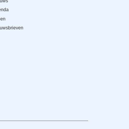
euws
enda
den
uwsbrieven