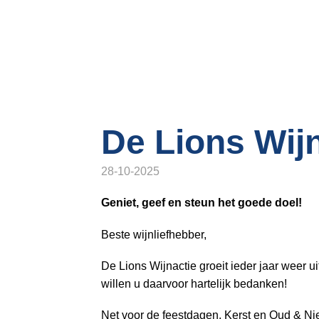
o
n
a
v
i
g
a
t
De Lions Wij
i
o
28-10-2025
n
J
Geniet, geef en steun het goede doel!
u
Beste wijnliefhebber,
m
p
De Lions Wijnactie groeit ieder jaar weer ui
t
willen u daarvoor hartelijk bedanken!
o
m
Net voor de feestdagen, Kerst en Oud & Ni