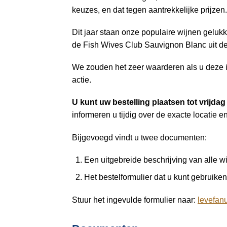
a
keuzes, en dat tegen aantrekkelijke prijze
i
n
Dit jaar staan onze populaire wijnen gelu
c
de Fish Wives Club Sauvignon Blanc uit de 
o
n
We zouden het zeer waarderen als u deze 
t
actie.
e
U kunt uw bestelling plaatsen tot vrijd
n
informeren u tijdig over de exacte locatie en 
t
Bijgevoegd vindt u twee documenten:
Een uitgebreide beschrijving van alle wi
Het bestelformulier dat u kunt gebruike
Stuur het ingevulde formulier naar:
levefan