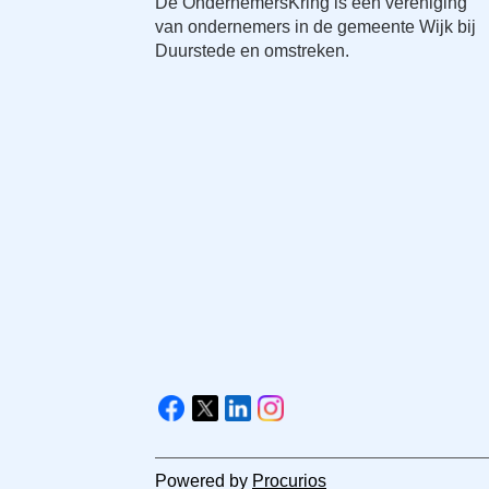
De OndernemersKring is een vereniging
van ondernemers in de gemeente Wijk bij
Duurstede en omstreken.
V
i
F
X
L
I
s
a
i
n
i
c
n
s
Powered by
Procurios
t