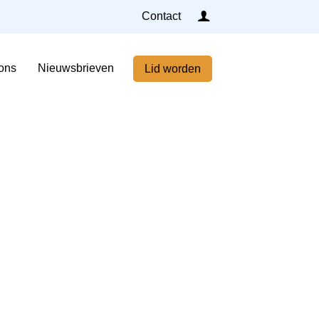
Inloggen
Contact
Home
ons
Nieuwsbrieven
Lid worden
Nieuws
Agenda
Leden
Over ons
Nieuwsbrieven
Lid worden
Contact