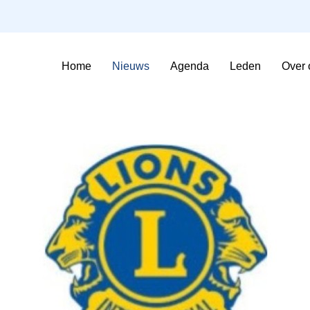
Home
Nieuws
Agenda
Leden
Over 
Sfeerimpressie Evenementen
Contributie en voorwaarden