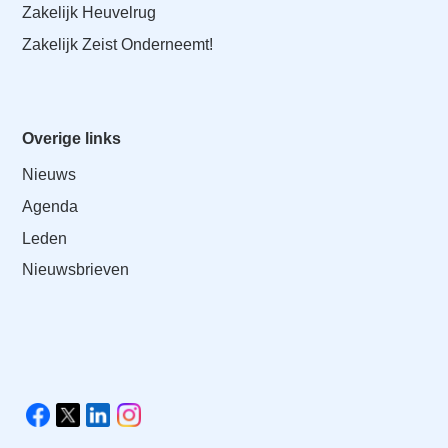
Zakelijk Heuvelrug
Zakelijk Zeist Onderneemt!
Overige links
Nieuws
Agenda
Leden
Nieuwsbrieven
V
i
F
X
L
I
s
a
i
n