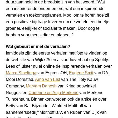
duurzaamheid in de breedste zin van het woord. “Wat
een inspirerende ondernemers, wat een inspirerende
verhalen en toekomstplannen. Mooi om te horen hoe zij
een positieve bijdrage leveren om de wereld een beetje
groener, eerlijker of socialer te maken. Door oog te
hebben voor mens, dier en planeet.”
Wat gebeurt er met de verhalen?
Inmiddels zijn de eerste verhalen mèt foto te vinden op
de website van Wijk725 en als audioverhaal op Spotify.
Lees of luister nu al online de inspirerende verhalen over
Marco Stoelinga
van EspressOH,
Eugène Smit
van DA
Mooi Dorestad,
Arno van Elst
van The Holy Kauw
Company,
Maryam Danesh
van Kringloopwinkel
Nogges, en
Corienne en Anja Merkens
van Merkens
Tuincentrum. Binnenkort worden ook de artikelen over
Betty van Bar Bijzonder, Winfried Molthoff van
aannemersbedrijf Molthoff B.V. en Ruben van Dijk van