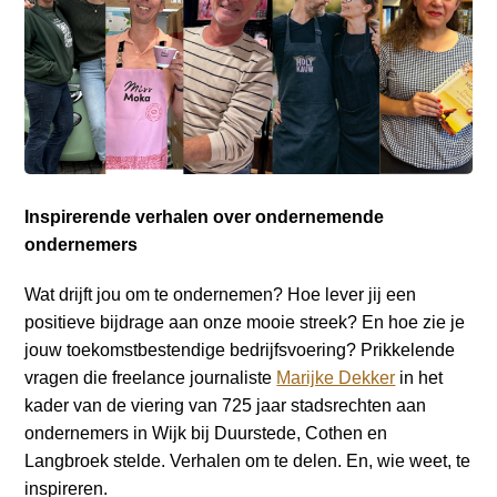
a
i
n
c
o
n
t
e
Inspirerende verhalen over ondernemende
n
ondernemers
t
Wat drijft jou om te ondernemen? Hoe lever jij een
positieve bijdrage aan onze mooie streek? En hoe zie je
jouw toekomstbestendige bedrijfsvoering? Prikkelende
vragen die freelance journaliste
Marijke Dekker
in het
kader van de viering van 725 jaar stadsrechten aan
ondernemers in Wijk bij Duurstede, Cothen en
Langbroek stelde. Verhalen om te delen. En, wie weet, te
inspireren.