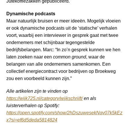
Jutekoffiezakken gepubliceerd.
Dynamische podcasts
Maar natuurlijk bruisen er meer ideeën. Mogelijk vloeien
er ook dynamische podcasts uit de ‘statische’ verhalen
voort, waarbij een interviewer in gesprek gaat met twee
ondernemers met schijnbaar tegengestelde
bedrijfsbelangen. Marc: “In zo’n gesprek kunnen we hen
laten zoeken naar een
common ground
, waar de
belangen van alle ondernemers samenkomen. Een
collectief energiecontract voor bedrijven op Broekweg
zou een voorbeeld kunnen zijn.”
Alle artikelen zijn te vinden op
https://wijk725.nl/category/wijkschrijft/
en als
luisterverhalen op Spotify:
https://open.spotify.com/show/2hDszuwesekNqv07k5kEz
x?si=ef6d5deda5814824