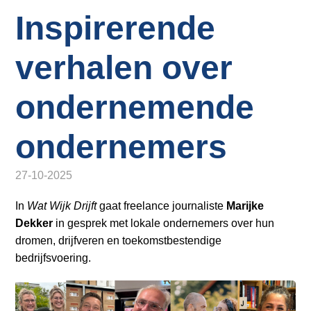
o
Inloggen
Inspirerende
n
a
v
verhalen over
i
g
ondernemende
a
t
ondernemers
i
o
27-10-2025
n
J
In
Wat Wijk Drijft
gaat freelance journaliste
Marijke
u
Dekker
in gesprek met lokale ondernemers over hun
m
dromen, drijfveren en toekomstbestendige
p
bedrijfsvoering.
t
o
m