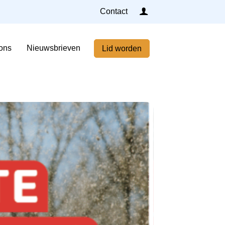
Inloggen
Contact
Home
ons
Nieuwsbrieven
Lid worden
Nieuws
Agenda
Leden
Over ons
Nieuwsbrieven
Lid worden
Contact