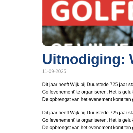
o
n
a
v
i
g
a
t
Uitnodiging:
i
o
11-09-2025
n
J
Dit jaar heeft Wijk bij Duurstede 725 jaar 
u
Golfevenement' te organiseren. Het is gel
m
De opbrengst van het evenement komt ten g
p
Dit jaar heeft Wijk bij Duurstede 725 jaar 
t
Golfevenement' te organiseren. Het is gel
o
De opbrengst van het evenement komt ten g
m