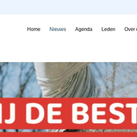
Home
Nieuws
Agenda
Leden
Over 
Sfeerimpressie Evenementen
Contributie en voorwaarden