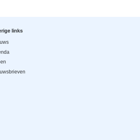
rige links
euws
enda
den
uwsbrieven