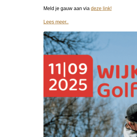
Meld je gauw aan via
deze link!
Lees meer..