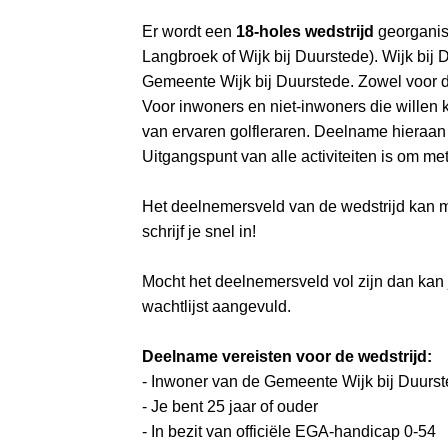
a
Er wordt een
18-holes wedstrijd
georganis
i
Langbroek of Wijk bij Duurstede). Wijk bij
n
Gemeente Wijk bij Duurstede. Zowel voor d
c
Voor inwoners en niet-inwoners die willen
o
van ervaren golfleraren. Deelname hieraan
n
Uitgangspunt van alle activiteiten is om me
t
e
Het deelnemersveld van de wedstrijd kan ma
n
schrijf je snel in!
t
Mocht het deelnemersveld vol zijn dan kan 
wachtlijst aangevuld.
Deelname vereisten voor de wedstrijd:
- Inwoner van de Gemeente Wijk bij Duurst
- Je bent 25 jaar of ouder
- In bezit van officiële EGA-handicap 0-54