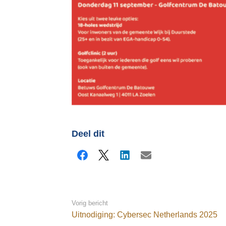
Deel dit
Facebook
X
LinkedIn
E-mail
Vorig bericht
Uitnodiging: Cybersec Netherlands 2025