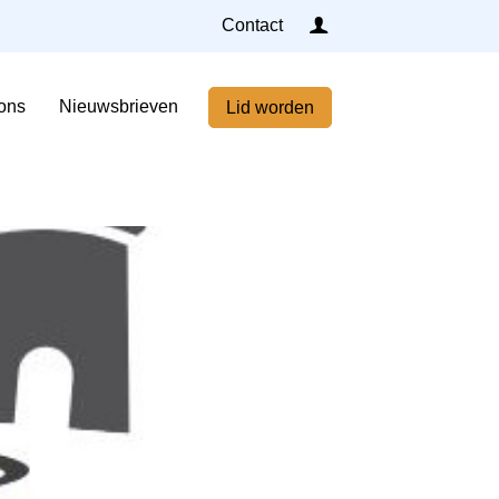
Inloggen
Contact
Home
ons
Nieuwsbrieven
Lid worden
Nieuws
Agenda
Leden
Over ons
Nieuwsbrieven
Lid worden
Contact