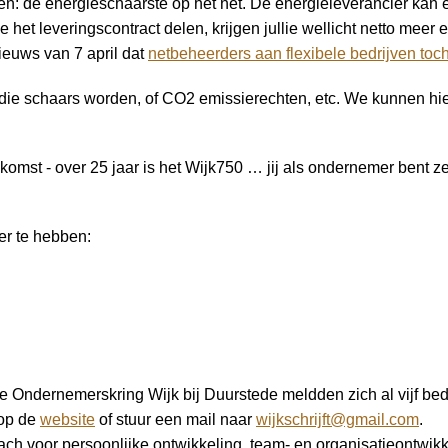
en: de energieschaarste op het net. De energieleverancier kan 
ie het leveringscontract delen, krijgen jullie wellicht netto mee
nieuws van 7 april dat
netbeheerders aan flexibele bedrijven toc
ie schaars worden, of CO2 emissierechten, etc. We kunnen hier n
mst - over 25 jaar is het Wijk750 … jij als ondernemer bent zelf 
er te hebben:
 de Ondernemerskring Wijk bij Duurstede meldden zich al vijf be
 op de
website
of stuur een mail naar
wijkschrijft@gmail.com
.
oach voor persoonlijke ontwikkeling, team- en organisatieontwik