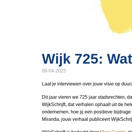
o
n
a
v
i
g
a
t
Wijk 725: Wat 
i
o
08-04-2025
n
J
Laat je interviewen over jouw visie op du
u
Dit jaar vieren we 725 jaar stadsrechten,
m
WijkSchrijft, dat verhalen ophaalt uit de h
p
ondernemen, hoe jij een positieve bijdrage
t
Miranda, jouw verhaal publiceert WijkSchri
o
m