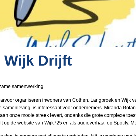
Wijk Drijft
urzame samenwerking!
 daarvoor organiseren inwoners van Cothen, Langbroek en Wijk
ele samenleving, is interessant voor ondernemers. Miranda Boland
 aan onze mooie streek levert, ondanks die grote complexe toes
jft op de website van Wijk725 en als audioverhaal op Spotify. M