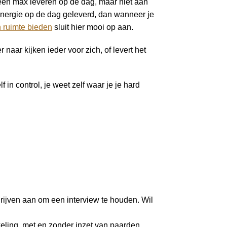
een max leveren op de dag, maar niet aan
r energie op de dag geleverd, dan wanneer je
h ruimte bieden
sluit hier mooi op aan.
aar kijken ieder voor zich, of levert het
in control, je weet zelf waar je je hard
drijven aan om een interview te houden. Wil
keling, met en zonder inzet van paarden.