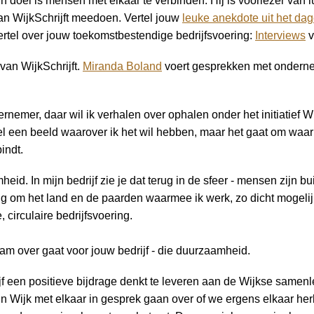
ijn doel is mensen met elkaar te verbinden. Hij is voorlezer va
aan WijkSchrijft meedoen. Vertel jouw
leuke anekdote uit het dag
vertel over jouw toekomstbestendige bedrijfsvoering:
Interviews
v
van WijkSchrijft.
Miranda Boland
voert gesprekken met ondernem
rnemer, daar wil ik verhalen over ophalen onder het initiatief Wij
wel een beeld waarover ik het wil hebben, maar het gaat om waa
indt.
id. In mijn bedrijf zie je dat terug in de sfeer - mensen zijn b
zig om het land en de paarden waarmee ik werk, zo dicht mogelijk 
irculaire bedrijfsvoering.
aam over gaat voor jouw bedrijf - die duurzaamheid.
drijf een positieve bijdrage denkt te leveren aan de Wijkse same
r in Wijk met elkaar in gesprek gaan over of we ergens elkaar h