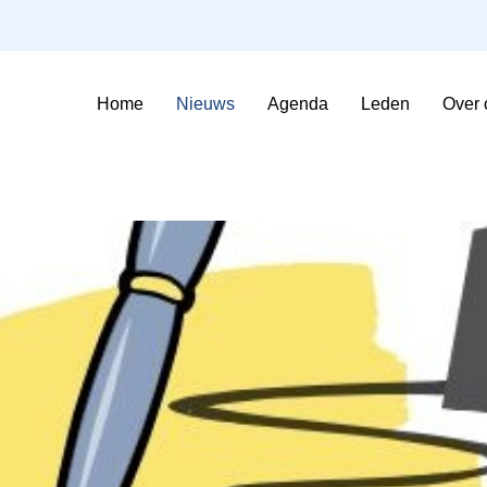
Home
Nieuws
Agenda
Leden
Over 
Sfeerimpressie Evenementen
Contributie en voorwaarden