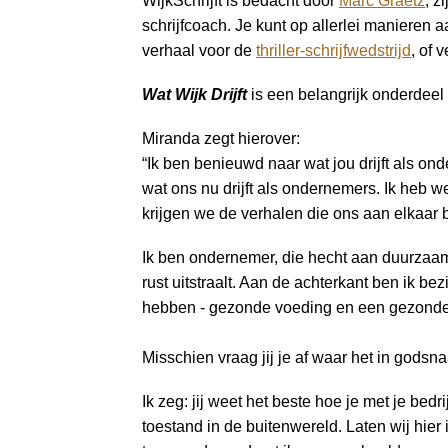
WijkSchrijft is bedacht door
Marc Graetz
, z
a
schrijfcoach. Je kunt op allerlei manieren 
i
verhaal voor de
thriller-schrijfwedstrijd
, of 
n
c
Wat Wijk Drijft
is een belangrijk onderdeel 
o
n
Miranda zegt hierover:
t
“Ik ben benieuwd naar wat jou drijft als onde
e
wat ons nu drijft als ondernemers. Ik heb 
n
krijgen we de verhalen die ons aan elkaar b
t
Ik ben ondernemer, die hecht aan duurzaamhe
rust uitstraalt. Aan de achterkant ben ik be
hebben - gezonde voeding en een gezonde, c
Misschien vraag jij je af waar het in godsn
Ik zeg: jij weet het beste hoe je met je be
toestand in de buitenwereld. Laten wij hie