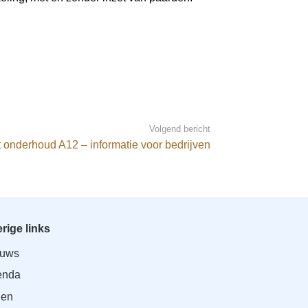
Volgend bericht
 onderhoud A12 – informatie voor bedrijven
rige links
euws
enda
den