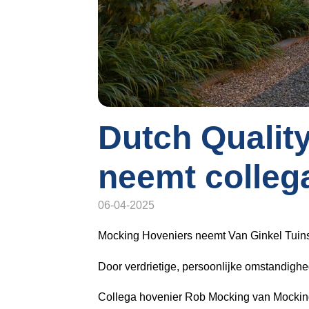
o
n
a
v
i
g
a
t
Dutch Qualit
i
o
neemt collega
n
J
06-04-2025
u
m
Mocking Hoveniers neemt Van Ginkel Tuins
p
t
Door verdrietige, persoonlijke omstandighed
o
m
Collega hovenier Rob Mocking van Mocking