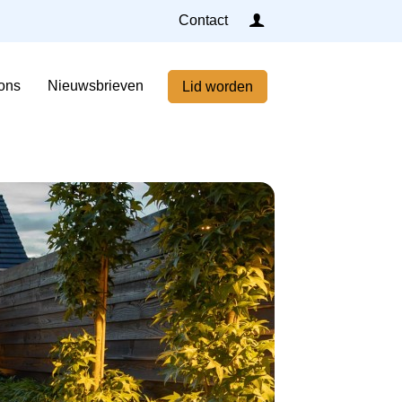
Inloggen
Contact
Home
ons
Nieuwsbrieven
Lid worden
Nieuws
Agenda
Leden
Over ons
Nieuwsbrieven
Lid worden
Contact