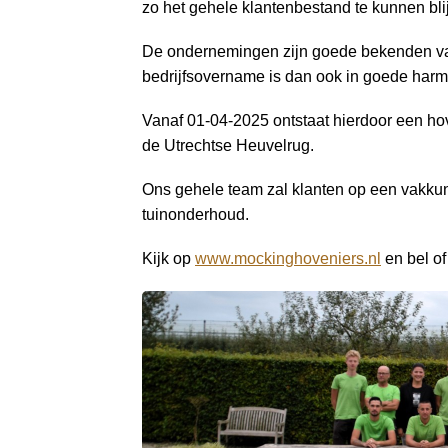
a
zo het gehele klantenbestand te kunnen bl
i
De ondernemingen zijn goede bekenden van 
n
bedrijfsovername is dan ook in goede harm
c
o
Vanaf 01-04-2025 ontstaat hierdoor een hov
n
de Utrechtse Heuvelrug.
t
e
Ons gehele team zal klanten op een vakkund
n
tuinonderhoud.
t
Kijk op
www.mockinghoveniers.nl
en bel of