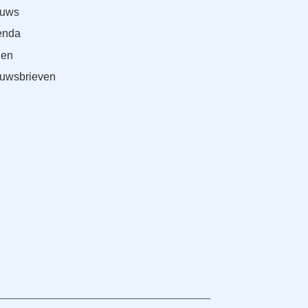
euws
enda
den
uwsbrieven