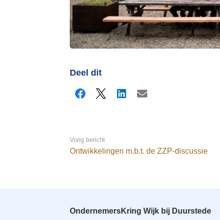
Deel dit
Facebook
X
LinkedIn
E-mail
Vorig bericht
Ontwikkelingen m.b.t. de ZZP-discussie
OndernemersKring Wijk bij Duurstede