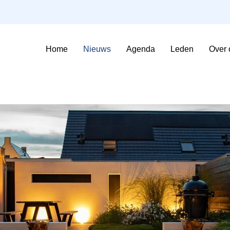
Home
Nieuws
Agenda
Leden
Over 
Sfeerimpressie Evenementen
Contributie en voorwaarden