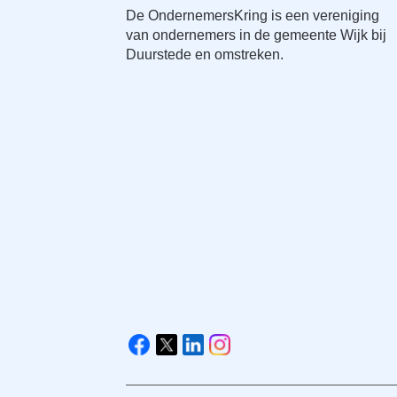
De OndernemersKring is een vereniging
van ondernemers in de gemeente Wijk bij
Duurstede en omstreken.
V
i
F
X
L
I
s
a
i
n
i
c
n
s