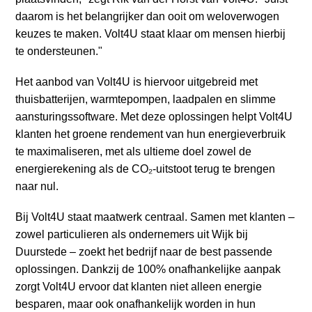
a
daarom is het belangrijker dan ooit om weloverwogen
i
keuzes te maken. Volt4U staat klaar om mensen hierbij
n
te ondersteunen."
c
o
Het aanbod van Volt4U is hiervoor uitgebreid met
n
thuisbatterijen, warmtepompen, laadpalen en slimme
t
aansturingssoftware. Met deze oplossingen helpt Volt4U
e
klanten het groene rendement van hun energieverbruik
n
te maximaliseren, met als ultieme doel zowel de
t
energierekening als de CO₂-uitstoot terug te brengen
naar nul.
Bij Volt4U staat maatwerk centraal. Samen met klanten –
zowel particulieren als ondernemers uit Wijk bij
Duurstede – zoekt het bedrijf naar de best passende
oplossingen. Dankzij de 100% onafhankelijke aanpak
zorgt Volt4U ervoor dat klanten niet alleen energie
besparen, maar ook onafhankelijk worden in hun