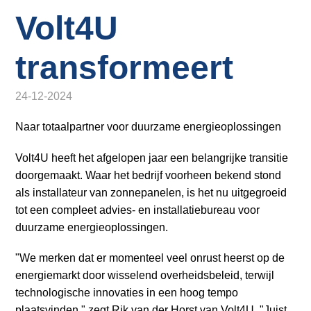
o
Inloggen
Volt4U
n
a
v
transformeert
i
g
24-12-2024
a
t
Naar totaalpartner voor duurzame energieoplossingen
i
Volt4U heeft het afgelopen jaar een belangrijke transitie
o
doorgemaakt. Waar het bedrijf voorheen bekend stond
n
als installateur van zonnepanelen, is het nu uitgegroeid
J
tot een compleet advies- en installatiebureau voor
u
duurzame energieoplossingen.
m
p
"We merken dat er momenteel veel onrust heerst op de
t
energiemarkt door wisselend overheidsbeleid, terwijl
o
technologische innovaties in een hoog tempo
m
plaatsvinden," zegt Rik van der Horst van Volt4U. "Juist