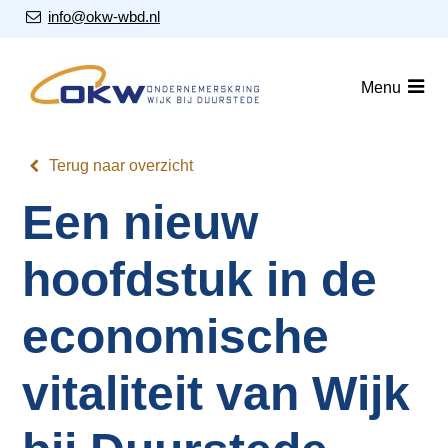
S
Our Email Address:
info@okw-wbd.nl
l
a
Home
l
Menu
i
Nieuws
n
Agenda
k
Terug naar overzicht
s
Leden
Een nieuw
o
v
Over ons
e
hoofdstuk in de
Nieuwsbrieven
r
economische
J
Lid worden
u
vitaliteit van Wijk
m
Contact
p
t