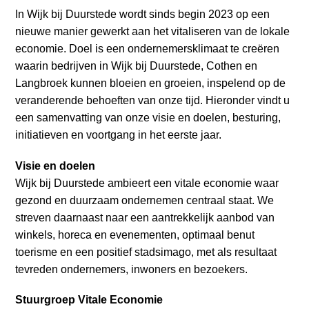
a
In Wijk bij Duurstede wordt sinds begin 2023 op een
i
nieuwe manier gewerkt aan het vitaliseren van de lokale
n
economie. Doel is een ondernemersklimaat te creëren
c
waarin bedrijven in Wijk bij Duurstede, Cothen en
o
Langbroek kunnen bloeien en groeien, inspelend op de
n
veranderende behoeften van onze tijd. Hieronder vindt u
t
een samenvatting van onze visie en doelen, besturing,
e
initiatieven en voortgang in het eerste jaar.
n
t
Visie en doelen
Wijk bij Duurstede ambieert een vitale economie waar
gezond en duurzaam ondernemen centraal staat. We
streven daarnaast naar een aantrekkelijk aanbod van
winkels, horeca en evenementen, optimaal benut
toerisme en een positief stadsimago, met als resultaat
tevreden ondernemers, inwoners en bezoekers.
Stuurgroep Vitale Economie