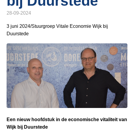
bij Duurstede
o
Inloggen
n
28-09-2024
a
v
3 juni 2024/Stuurgroep Vitale Economie Wijk bij
i
Duurstede
g
a
t
i
o
n
J
u
m
p
t
Een nieuw hoofdstuk in de economische vitaliteit van
o
Wijk bij Duurstede
m