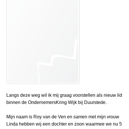
o
Inloggen
n
a
v
i
g
a
t
i
o
n
J
u
m
Langs deze weg wil ik mij graag voorstellen als nieuw lid
p
binnen de OndernemersKring Wijk bij Duurstede.
t
o
Mijn naam is Roy van de Ven en samen met mijn vrouw
m
Linda hebben wij een dochter en zoon waarmee we nu 5