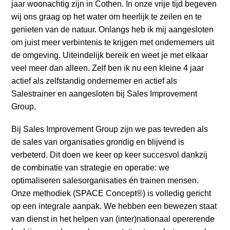
a
jaar woonachtig zijn in Cothen. In onze vrije tijd begeven
i
wij ons graag op het water om heerlijk te zeilen en te
n
genieten van de natuur. Onlangs heb ik mij aangesloten
c
om juist meer verbintenis te krijgen met ondernemers uit
o
de omgeving. Uiteindelijk bereik en weet je met elkaar
n
veel meer dan alleen. Zelf ben ik nu een kleine 4 jaar
t
actief als zelfstandig ondernemer en actief als
e
Salestrainer en aangesloten bij Sales Improvement
n
Group.
t
Bij Sales Improvement Group zijn we pas tevreden als
de sales van organisaties grondig en blijvend is
verbeterd. Dit doen we keer op keer succesvol dankzij
de combinatie van strategie en operatie: we
optimaliseren salesorganisaties én trainen mensen.
Onze methodiek (SPACE Concept®) is volledig gericht
op een integrale aanpak. We hebben een bewezen staat
van dienst in het helpen van (inter)nationaal opererende