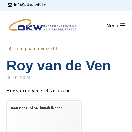
S
Our Email Address:
info@okw-wbd.nl
l
a
Home
l
Menu
i
Nieuws
n
Agenda
k
Terug naar overzicht
s
Leden
Roy van de Ven
o
v
Over ons
e
06-05-2024
Nieuwsbrieven
r
Roy van de Ven stelt zich voor!
J
Lid worden
u
m
Contact
p
t