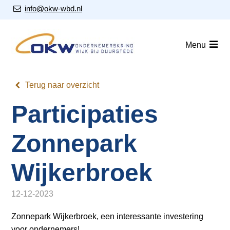
S
Our Email Address:
info@okw-wbd.nl
l
a
Home
l
Menu
i
Nieuws
n
Agenda
k
Terug naar overzicht
s
Leden
Participaties
o
v
Over ons
e
Zonnepark
Nieuwsbrieven
r
Wijkerbroek
J
Lid worden
u
m
12-12-2023
Contact
p
Zonnepark Wijkerbroek, een interessante investering
t
voor ondernemers!