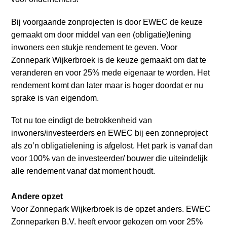
o
Inloggen
n
Bij voorgaande zonprojecten is door EWEC de keuze
a
gemaakt om door middel van een (obligatie)lening
v
inwoners een stukje rendement te geven. Voor
i
Zonnepark Wijkerbroek is de keuze gemaakt om dat te
g
veranderen en voor 25% mede eigenaar te worden. Het
a
rendement komt dan later maar is hoger doordat er nu
t
sprake is van eigendom.
i
o
Tot nu toe eindigt de betrokkenheid van
n
inwoners/investeerders en EWEC bij een zonneproject
J
als zo’n obligatielening is afgelost. Het park is vanaf dan
u
voor 100% van de investeerder/ bouwer die uiteindelijk
m
alle rendement vanaf dat moment houdt.
p
t
Andere opzet
o
Voor Zonnepark Wijkerbroek is de opzet anders. EWEC
m
Zonneparken B.V. heeft ervoor gekozen om voor 25%