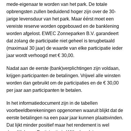
a
mede-eigenaar te worden van het park. De totale
i
opbrengsten zullen beduidend hoger zijn over de 30-
n
jarige levensduur van het park. Maar éérst moet een
c
vereiste reserve worden opgebouwd en de banklening
o
worden afgelost. EWEC Zonneparken B.V. garandeert
n
dat zolang de participatie niet geheel is terugbetaald
t
(maximaal 30 jaar) de waarde van elke participatie ieder
e
jaar wordt verhoogd met € 30,00.
n
t
Nadat aan de eerste (bank)verplichtingen zijn voldaan,
krijgen participanten de betalingen. Vrijwel alle winsten
worden dan gebruikt om de participaties en de € 30,00
per jaar aan participanten te betalen.
In het informatiedocument zijn in de tabellen
voorbeeldberekeningen opgenomen waaruit blijkt dat de
eerste betalingen na een paar jaar kunnen plaatsvinden.
Dat lijkt minder positief maar het rendement is wel