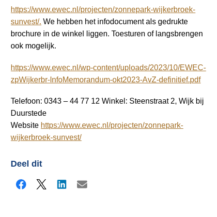
https://www.ewec.nl/projecten/zonnepark-wijkerbroek-
sunvest/.
We hebben het infodocument als gedrukte
brochure in de winkel liggen. Toesturen of langsbrengen
ook mogelijk.
https://www.ewec.nl/wp-content/uploads/2023/10/EWEC-
zpWijkerbr-InfoMemorandum-okt2023-AvZ-definitief.pdf
Telefoon: 0343 – 44 77 12 Winkel: Steenstraat 2, Wijk bij
Duurstede
Website
https://www.ewec.nl/projecten/zonnepark-
wijkerbroek-sunvest/
Deel dit
Facebook
X
LinkedIn
E-mail