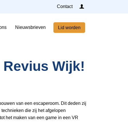
Inloggen
Contact
Home
ons
Nieuwsbrieven
Lid worden
Nieuws
Agenda
Leden
Revius Wijk!
Over ons
Nieuwsbrieven
Lid worden
t bouwen van een escaperoom. Dit deden zij
 technieken die zij het afgelopen
Contact
n tot het maken van een game in een VR