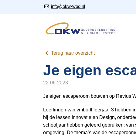
S
Our Email Address:
info@okw-wbd.nl
l
a
l
i
n
k
Terug naar overzicht
s
o
Je eigen esc
v
e
22-06-2023
r
Je eigen escaperoom bouwen op Revius Wi
J
u
Leerlingen van vmbo-tl leerjaar 3 hebben 
m
bij de lessen Innovatie en Design, onderdee
p
schooljaar hebben geleerd gebruiken: van 
t
omgeving. De thema’s van de escaperooms v