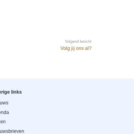
Volgend bericht
Volg jij ons al?
rige links
euws
enda
den
uwsbrieven