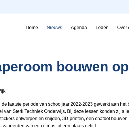
Home
Nieuws
Agenda
Leden
Over 
Sfeerimpressie Evenementen
Contributie en voorwaarden
aperoom bouwen op 
jk!
in de laatste periode van schooljaar 2022-2023 gewerkt aan he
l van Sterk Techniek Onderwijs. Bij deze lessen konden zij alle
stickers ontwerpen en snijden, 3D-printen, een chatbot bouwe
arieerden van een circus tot een plaats delict.