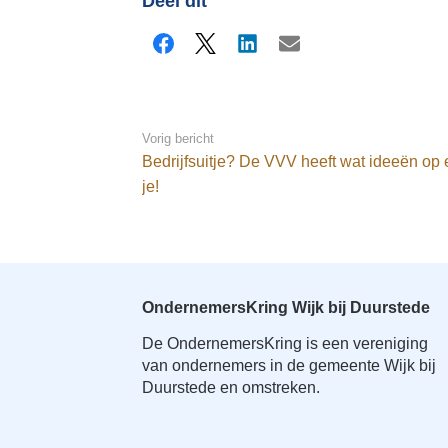
Deel dit
Facebook
X
LinkedIn
E-mail
Vorig bericht
Bedrijfsuitje? De VVV heeft wat ideeën op e
je!
OndernemersKring Wijk bij Duurstede
De OndernemersKring is een vereniging
van ondernemers in de gemeente Wijk bij
Duurstede en omstreken.