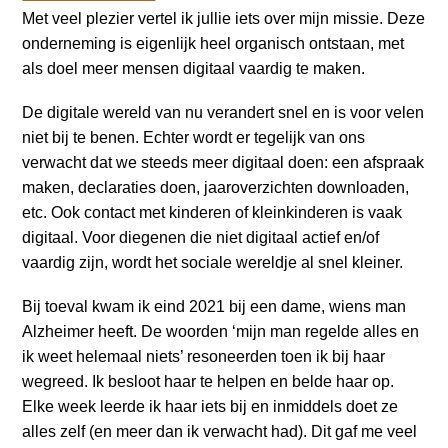
a
Met veel plezier vertel ik jullie iets over mijn missie. Deze
i
onderneming is eigenlijk heel organisch ontstaan, met
n
als doel meer mensen digitaal vaardig te maken.
c
o
De digitale wereld van nu verandert snel en is voor velen
n
niet bij te benen. Echter wordt er tegelijk van ons
t
verwacht dat we steeds meer digitaal doen: een afspraak
e
maken, declaraties doen, jaaroverzichten downloaden,
n
etc. Ook contact met kinderen of kleinkinderen is vaak
t
digitaal. Voor diegenen die niet digitaal actief en/of
vaardig zijn, wordt het sociale wereldje al snel kleiner.
Bij toeval kwam ik eind 2021 bij een dame, wiens man
Alzheimer heeft. De woorden ‘mijn man regelde alles en
ik weet helemaal niets’ resoneerden toen ik bij haar
wegreed. Ik besloot haar te helpen en belde haar op.
Elke week leerde ik haar iets bij en inmiddels doet ze
alles zelf (en meer dan ik verwacht had). Dit gaf me veel