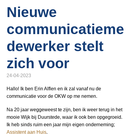
o
Inloggen
Nieuwe
n
a
v
communicatieme
i
g
dewerker stelt
a
t
zich voor
i
o
24-04-2023
n
J
Hallo! Ik ben Erin Alflen en ik zal vanaf nu de
u
communicatie voor de OKW op me nemen.
m
p
Na 20 jaar weggeweest te zijn, ben ik weer terug in het
t
mooie Wijk bij Duurstede, waar ik ook ben opgegroeid.
o
Ik heb sinds ruim een jaar mijn eigen onderneming;
m
Assistent aan Huis
.