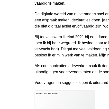
a
vaardig te maken.
i
n
De digitale wereld van nu verandert snel en
c
een afspraak maken, declaraties doen, jaar
o
die niet digitaal actief en/of vaardig zijn, w
n
Bij toeval kwam ik eind 2021 bij een dame
t
toen ik bij haar wegreed. Ik besloot haar te
e
verwacht had). Dit gaf me veel voldoening 
n
besloot ik er mijn werk van te maken. Mijn m
t
Als communicatiemedewerker maak ik deel 
uitnodigingen voor evenementen en de socia
Voor vragen en suggesties ben ik uiteraard