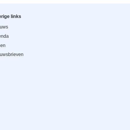
rige links
euws
enda
den
uwsbrieven