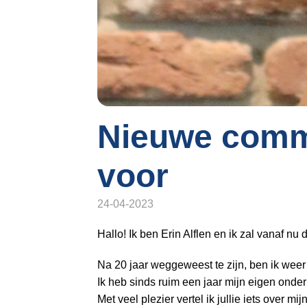
o
n
a
v
i
g
a
t
Nieuwe commu
i
o
voor
n
J
24-04-2023
u
m
Hallo! Ik ben Erin Alflen en ik zal vanaf
p
t
Na 20 jaar weggeweest te zijn, ben ik weer
o
Ik heb sinds ruim een jaar mijn eigen ond
m
Met veel plezier vertel ik jullie iets over 