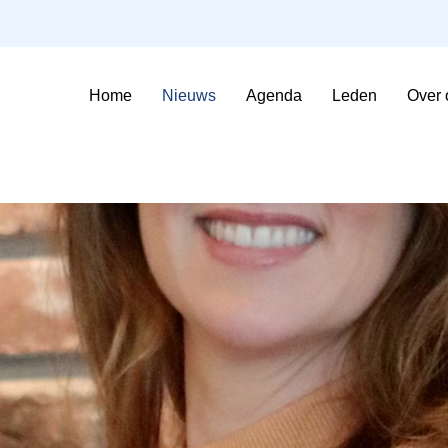
Home
Nieuws
Agenda
Leden
Over 
Sfeerimpressie Evenementen
Contributie en voorwaarden