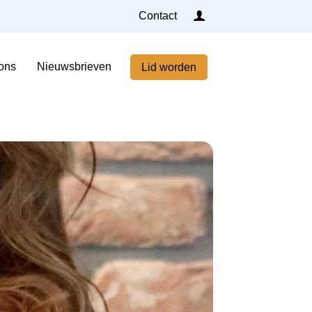
Inloggen
Contact
Home
ons
Nieuwsbrieven
Lid worden
Nieuws
Agenda
Leden
Over ons
Nieuwsbrieven
Lid worden
Contact