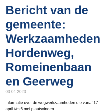
o
Inloggen
Bericht van de
n
a
v
gemeente:
i
g
Werkzaamheden
a
t
Hordenweg,
i
o
Romeinenbaan
n
J
u
en Geerweg
m
p
03-04-2023
t
o
Informatie over de wegwerkzaamheden die vanaf 17
m
april t/m 6 mei plaatsvinden.