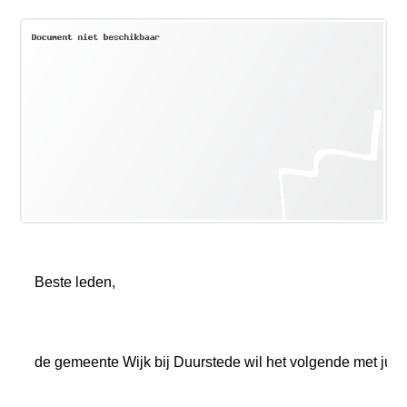
a
i
n
c
o
n
t
e
n
t
Beste leden,
de gemeente Wijk bij Duurstede wil het volgende met julli