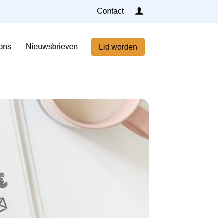
Inloggen
Contact
Home
ons
Nieuwsbrieven
Lid worden
Nieuws
Agenda
Leden
Over ons
Nieuwsbrieven
Lid worden
Contact