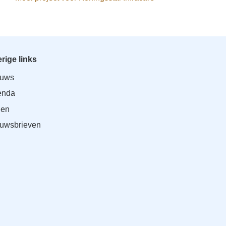
rige links
euws
enda
den
uwsbrieven