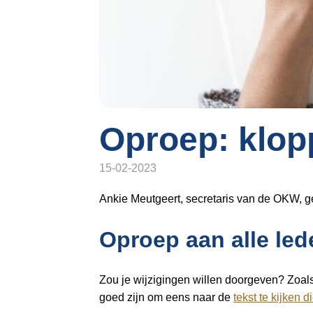
o
n
a
v
i
g
a
t
Oproep: klop
i
o
15-02-2023
n
J
Ankie Meutgeert, secretaris van de OKW, gee
u
m
Oproep aan alle led
p
t
Zou je wijzigingen willen doorgeven? Zoals
o
goed zijn om eens naar de
tekst te kijken 
m