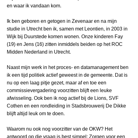
a
en waar ik vandaan kom.
i
n
Ik ben geboren en getogen in Zevenaar en na mijn
c
studie in Utrecht ben ik, samen met Leontien, in 2003 in
o
Wijk bij Duurstede komen wonen. Onze kinderen Fay
n
(19) en Jens (16) zitten inmiddels beiden op het ROC
t
Midden Nederland in Utrecht.
e
n
Naast mijn werk in het proces- en datamanagement ben
t
ik een tijd politiek actief geweest in de gemeente. Dat is
nu op een laag pitje gezet, maar af en toe een
commissievergadering voorzitten blijft een leuke
afwisseling. Ook ben ik nog actief bij de Lions, SVF
Cothen en een rondleiding in Stadsbrouwerij De Dikke
blijft altijd leuk om te doen.
Waarom nu ook nog voorzitter van de OKW? Het
antwoord op die vraag is best simpel: Zorgen voor een