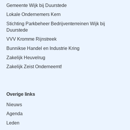
a
Gemeente Wijk bij Duurstede
i
Lokale Ondernemers Kern
n
Stichting Parkbeheer Bedrijventerreinen Wijk bij
c
Duurstede
o
n
VVV Kromme Rijnstreek
t
Bunnikse Handel en Industrie Kring
e
Zakelijk Heuvelrug
n
Zakelijk Zeist Onderneemt!
t
Overige links
Nieuws
Agenda
Leden