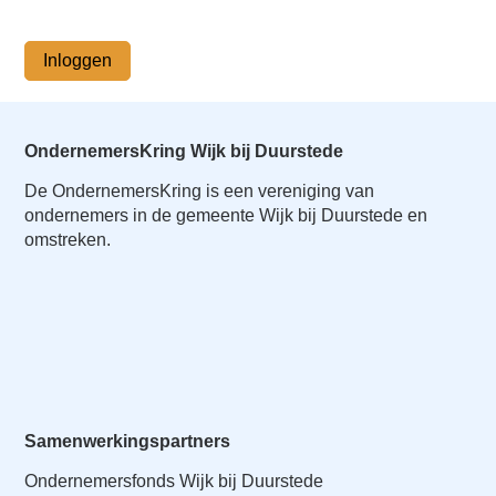
o
Inloggen
n
a
Inloggen
v
i
g
OndernemersKring Wijk bij Duurstede
a
De OndernemersKring is een vereniging van
t
ondernemers in de gemeente Wijk bij Duurstede en
i
omstreken.
o
n
J
u
m
p
t
Samenwerkingspartners
o
m
Ondernemersfonds Wijk bij Duurstede