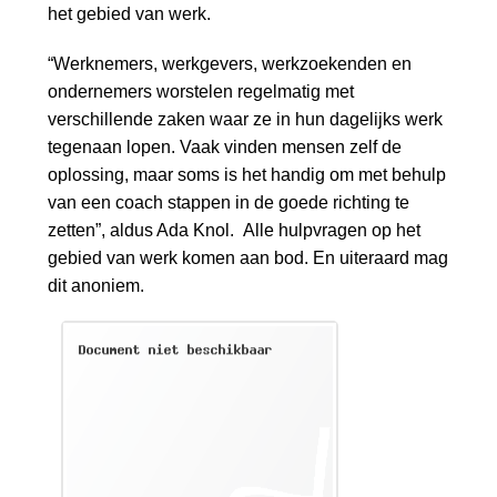
o
het gebied van werk.
Inloggen
n
a
“Werknemers, werkgevers, werkzoekenden en
v
ondernemers worstelen regelmatig met
i
verschillende zaken waar ze in hun dagelijks werk
g
tegenaan lopen. Vaak vinden mensen zelf de
a
oplossing, maar soms is het handig om met behulp
t
van een coach stappen in de goede richting te
i
zetten”, aldus Ada Knol. Alle hulpvragen op het
o
gebied van werk komen aan bod. En uiteraard mag
n
dit anoniem.
J
u
m
p
t
o
m