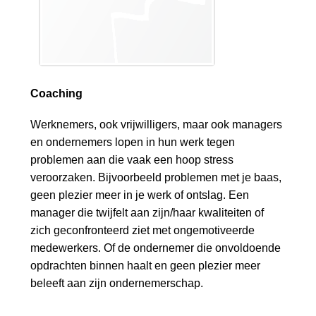
a
i
n
c
o
n
Coaching
t
Werknemers, ook vrijwilligers, maar ook managers
e
en ondernemers lopen in hun werk tegen
n
problemen aan die vaak een hoop stress
t
veroorzaken. Bijvoorbeeld problemen met je baas,
geen plezier meer in je werk of ontslag. Een
manager die twijfelt aan zijn/haar kwaliteiten of
zich geconfronteerd ziet met ongemotiveerde
medewerkers. Of de ondernemer die onvoldoende
opdrachten binnen haalt en geen plezier meer
beleeft aan zijn ondernemerschap.