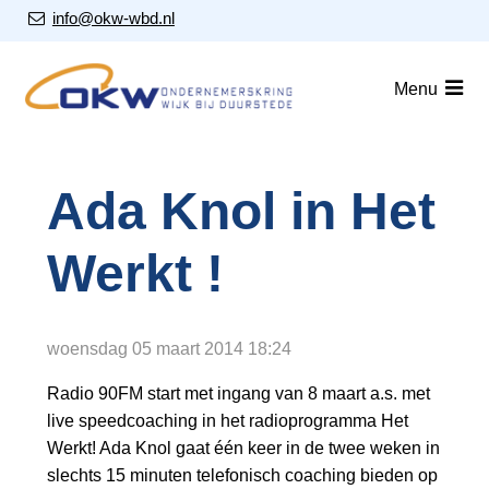
S
Our Email Address:
info@okw-wbd.nl
l
a
Home
Menu
l
i
Nieuws
n
Agenda
k
Ada Knol in Het
s
Leden
o
Werkt !
v
Over ons
e
Nieuwsbrieven
r
woensdag 05 maart 2014
18:24
J
Lid worden
u
Radio 90FM start met ingang van 8 maart a.s. met
m
live speedcoaching in het radioprogramma Het
Contact
p
Werkt! Ada Knol gaat één keer in de twee weken in
t
slechts 15 minuten telefonisch coaching bieden op