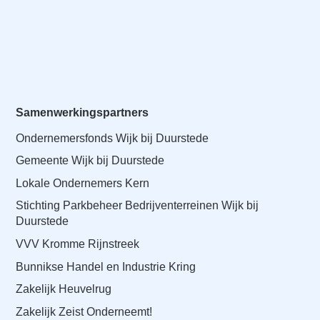
o
Inloggen
n
a
v
i
g
a
Samenwerkingspartners
t
Ondernemersfonds Wijk bij Duurstede
i
Gemeente Wijk bij Duurstede
o
n
Lokale Ondernemers Kern
J
Stichting Parkbeheer Bedrijventerreinen Wijk bij
u
Duurstede
m
VVV Kromme Rijnstreek
p
Bunnikse Handel en Industrie Kring
t
o
Zakelijk Heuvelrug
m
Zakelijk Zeist Onderneemt!