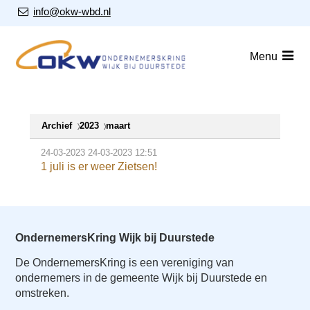
S
Our Email Address:
info@okw-wbd.nl
l
a
Home
Menu
l
i
Nieuws
n
Agenda
k
Archief
2023
maart
s
Leden
o
24-03-2023
24-03-2023 12:51
v
Over ons
1 juli is er weer Zietsen!
e
Nieuwsbrieven
r
J
Lid worden
OndernemersKring Wijk bij Duurstede
u
m
De OndernemersKring is een vereniging van
Contact
ondernemers in de gemeente Wijk bij Duurstede en
p
omstreken.
t