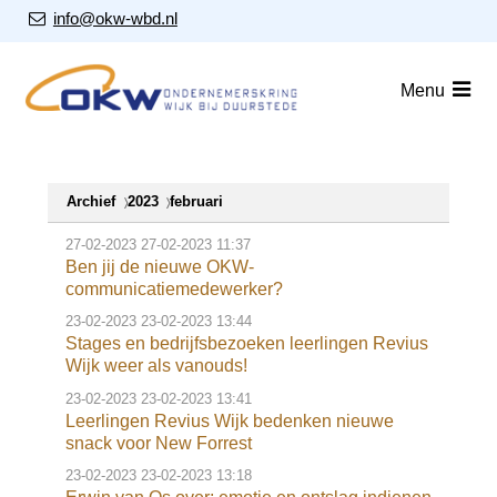
S
Our Email Address:
info@okw-wbd.nl
l
a
Home
Menu
l
i
Nieuws
n
Agenda
k
Archief
2023
februari
s
Leden
o
27-02-2023
27-02-2023 11:37
v
Over ons
Ben jij de nieuwe OKW-
communicatiemedewerker?
e
Nieuwsbrieven
r
23-02-2023
23-02-2023 13:44
Stages en bedrijfsbezoeken leerlingen Revius
J
Wijk weer als vanouds!
Lid worden
u
23-02-2023
23-02-2023 13:41
m
Leerlingen Revius Wijk bedenken nieuwe
Contact
snack voor New Forrest
p
t
23-02-2023
23-02-2023 13:18