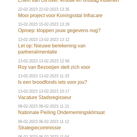
Erwin van Os over: emotie en ontslag indienen
o
Inloggen
n
22-02-2023
22-02-2023 13:35
Mooi project voor Koningsstal Infracare
a
v
15-02-2023
15-02-2023 13:29
Oproep: kloppen jouw gegevens nog?
i
g
13-02-2023
13-02-2023 13:12
Let op: Nieuwe berekening van
a
partneralimentatie
t
13-02-2023
13-02-2023 12:56
i
Roy van Bezooijen stelt zich voor
o
13-02-2023
13-02-2023 11:33
n
Is een broodfonds iets voor jou?
J
13-02-2023
13-02-2023 10:17
u
Vacature Stadsregisseur
m
08-02-2023
08-02-2023 11:21
p
Nationale Peiling Ondernemingsklimaat
t
06-02-2023
06-02-2023 11:12
o
Strategiecommissie
m
06-02-2023
06-02-2023 11:04