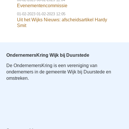
a
Evenementencommissie
i
01-02-2023
01-02-2023 12:05
n
Uit het Wijks Nieuws: afscheidsartikel Hardy
c
Smit
o
n
t
e
OndernemersKring Wijk bij Duurstede
n
De OndernemersKring is een vereniging van
t
ondernemers in de gemeente Wijk bij Duurstede en
omstreken.