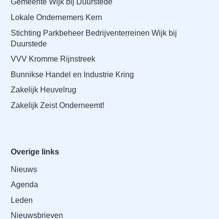
Gemeente Wijk bij Duurstede
a
i
Lokale Ondernemers Kern
n
Stichting Parkbeheer Bedrijventerreinen Wijk bij
c
Duurstede
o
VVV Kromme Rijnstreek
n
Bunnikse Handel en Industrie Kring
t
e
Zakelijk Heuvelrug
n
Zakelijk Zeist Onderneemt!
t
Overige links
Nieuws
Agenda
Leden
Nieuwsbrieven