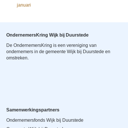
o
januari
Inloggen
n
a
v
i
OndernemersKring Wijk bij Duurstede
g
a
De OndernemersKring is een vereniging van
t
ondernemers in de gemeente Wijk bij Duurstede en
omstreken.
i
o
n
J
u
m
p
t
Samenwerkingspartners
o
Ondernemersfonds Wijk bij Duurstede
m