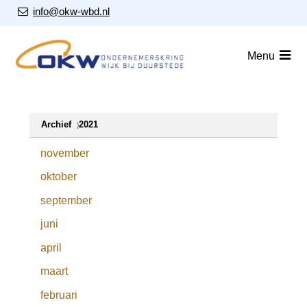
S
Our Email Address:
info@okw-wbd.nl
l
a
Home
Menu
l
i
Nieuws
n
Agenda
k
Archief
2021
s
Leden
o
november
v
Over ons
oktober
e
Nieuwsbrieven
r
september
juni
J
Lid worden
u
april
m
Contact
maart
p
t
februari