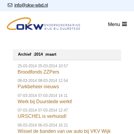
S
Our Email Address:
info@okw-wbd.nl
l
a
Home
Menu
l
i
Nieuws
n
Agenda
k
Archief
2014
maart
s
Leden
o
25-03-2014
25-03-2014 10:57
v
Over ons
Broodfonds ZZPers
e
08-03-2014
08-03-2014 12:54
Nieuwsbrieven
r
Parkbeheer nieuws
07-03-2014
07-03-2014 14:11
J
Lid worden
Werk bij Duurstede werkt!
u
07-03-2014
07-03-2014 12:47
m
URSCHEL is verhuisd!
Contact
p
06-03-2014
06-03-2014 16:21
t
Wissel de banden van uw auto bij VKV Wijk