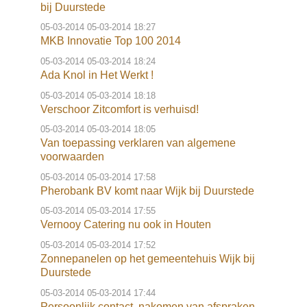
o
bij Duurstede
Inloggen
n
05-03-2014
05-03-2014 18:27
a
MKB Innovatie Top 100 2014
v
05-03-2014
05-03-2014 18:24
i
Ada Knol in Het Werkt !
g
05-03-2014
05-03-2014 18:18
a
Verschoor Zitcomfort is verhuisd!
t
05-03-2014
05-03-2014 18:05
i
Van toepassing verklaren van algemene
voorwaarden
o
n
05-03-2014
05-03-2014 17:58
Pherobank BV komt naar Wijk bij Duurstede
J
u
05-03-2014
05-03-2014 17:55
Vernooy Catering nu ook in Houten
m
p
05-03-2014
05-03-2014 17:52
Zonnepanelen op het gemeentehuis Wijk bij
t
Duurstede
o
05-03-2014
05-03-2014 17:44
m
Persoonlijk contact, nakomen van afspraken