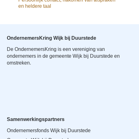
a
en heldere taal
i
n
c
o
OndernemersKring Wijk bij Duurstede
n
t
De OndernemersKring is een vereniging van
ondernemers in de gemeente Wijk bij Duurstede en
e
omstreken.
n
t
Samenwerkingspartners
Ondernemersfonds Wijk bij Duurstede