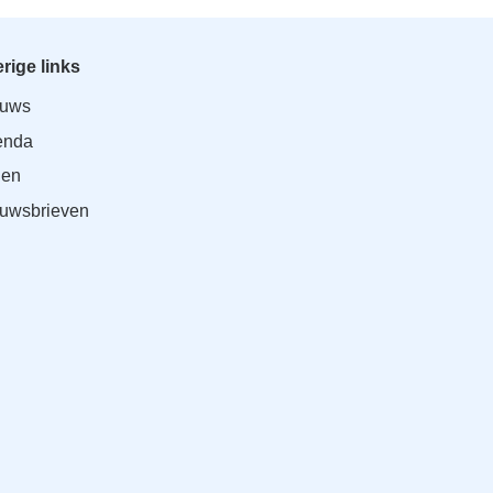
Inloggen
rige links
euws
enda
den
uwsbrieven