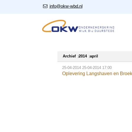
S
Our Email Address:
info@okw-wbd.nl
l
a
l
i
n
k
s
Archief
2014
april
o
25-04-2014
25-04-2014 17:00
v
Oplevering Langshaven en Broe
e
r
J
u
m
p
t