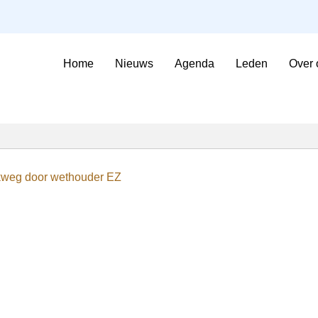
Home
Nieuws
Agenda
Leden
Over 
Sfeerimpressie Evenementen
Contributie en voorwaarden
kweg door wethouder EZ