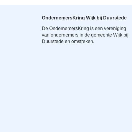
o
n
a
OndernemersKring Wijk bij Duurstede
v
De OndernemersKring is een vereniging
i
van ondernemers in de gemeente Wijk bij
g
Duurstede en omstreken.
a
t
i
o
n
J
u
m
p
t
o
m