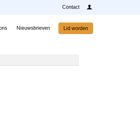
Inloggen
Contact
Home
ons
Nieuwsbrieven
Lid worden
Nieuws
Agenda
Leden
Over ons
Nieuwsbrieven
Lid worden
Contact