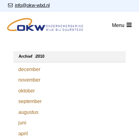
S
Our Email Address:
info@okw-wbd.nl
l
a
Home
Menu
l
i
Nieuws
n
Agenda
k
Archief
2010
s
Leden
o
december
v
Over ons
november
e
Nieuwsbrieven
r
oktober
september
J
Lid worden
u
augustus
m
Contact
juni
p
t
april