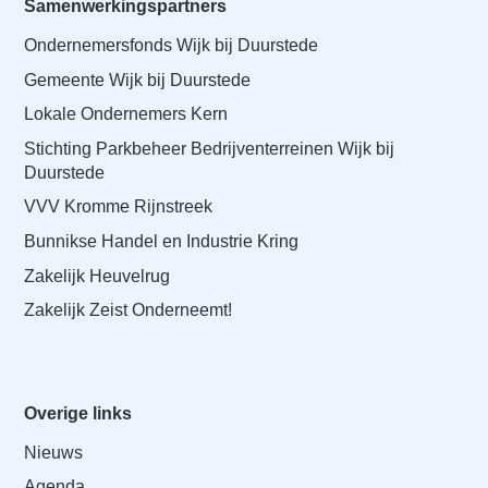
Samenwerkingspartners
a
i
Ondernemersfonds Wijk bij Duurstede
n
Gemeente Wijk bij Duurstede
c
Lokale Ondernemers Kern
o
n
Stichting Parkbeheer Bedrijventerreinen Wijk bij
t
Duurstede
e
VVV Kromme Rijnstreek
n
Bunnikse Handel en Industrie Kring
t
Zakelijk Heuvelrug
Zakelijk Zeist Onderneemt!
Overige links
Nieuws
Agenda