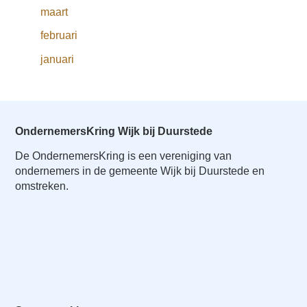
o
maart
Inloggen
n
februari
a
v
januari
i
g
a
t
OndernemersKring Wijk bij Duurstede
i
De OndernemersKring is een vereniging van
o
ondernemers in de gemeente Wijk bij Duurstede en
n
omstreken.
J
u
m
p
t
o
m