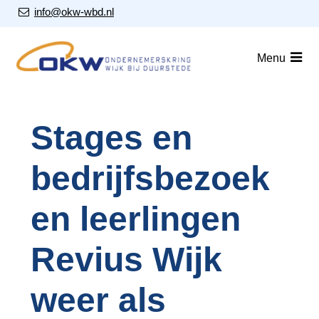
S
Our Email Address:
info@okw-wbd.nl
l
a
Home
Menu
l
i
Nieuws
n
Agenda
k
Stages en
s
Leden
o
bedrijfsbezoek
v
Over ons
e
Nieuwsbrieven
r
en leerlingen
J
Lid worden
Revius Wijk
u
m
Contact
p
weer als
t