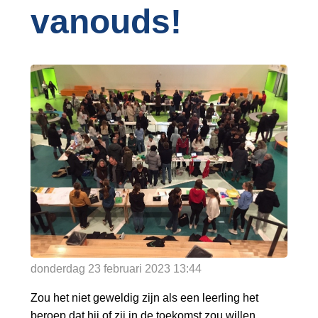
o
vanouds!
Inloggen
n
a
v
i
g
a
t
i
o
n
J
u
m
p
donderdag 23 februari 2023
13:44
t
o
Zou het niet geweldig zijn als een leerling het
m
beroep dat hij of zij in de toekomst zou willen