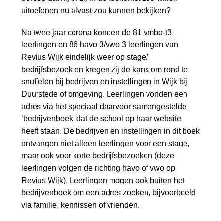
a
uitoefenen nu alvast zou kunnen bekijken?
i
n
Na twee jaar corona konden de 81 vmbo-t3
c
leerlingen en 86 havo 3/vwo 3 leerlingen van
o
Revius Wijk eindelijk weer op stage/
n
bedrijfsbezoek en kregen zij de kans om rond te
t
snuffelen bij bedrijven en instellingen in Wijk bij
e
Duurstede of omgeving. Leerlingen vonden een
n
adres via het speciaal daarvoor samengestelde
t
‘bedrijvenboek’ dat de school op haar website
heeft staan. De bedrijven en instellingen in dit boek
ontvangen niet alleen leerlingen voor een stage,
maar ook voor korte bedrijfsbezoeken (deze
leerlingen volgen de richting havo of vwo op
Revius Wijk). Leerlingen mogen ook buiten het
bedrijvenboek om een adres zoeken, bijvoorbeeld
via familie, kennissen of vrienden.