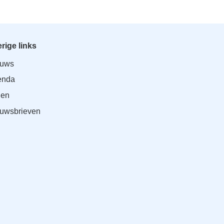
rige links
euws
enda
den
uwsbrieven