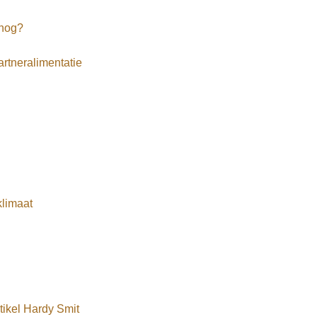
 nog?
rtneralimentatie
klimaat
tikel Hardy Smit