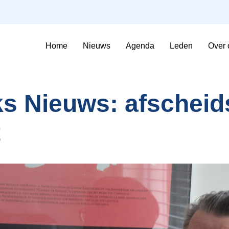
Home
Nieuws
Agenda
Leden
Over 
Sfeerimpressie Evenementen
Contributie en voorwaarden
ks Nieuws: afscheid
t