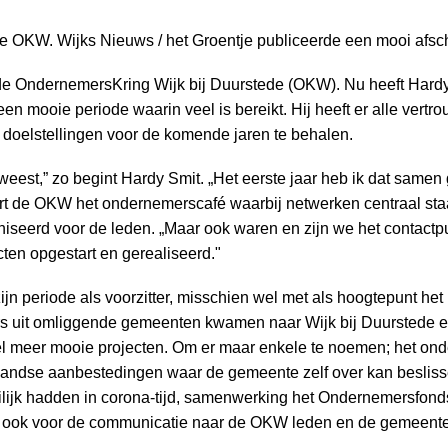
n de OKW. Wijks Nieuws / het Groentje publiceerde een mooi afs
an de OndernemersKring Wijk bij Duurstede (OKW). Nu heeft Hard
een mooie periode waarin veel is bereikt. Hij heeft er alle vertro
de doelstellingen voor de komende jaren te behalen.
 geweest,” zo begint Hardy Smit. „Het eerste jaar heb ik dat same
rt de OKW het ondernemerscafé waarbij netwerken centraal sta
seerd voor de leden. „Maar ook waren en zijn we het contactp
cten opgestart en gerealiseerd."
 zijn periode als voorzitter, misschien wel met als hoogtepunt h
rs uit omliggende gemeenten kwamen naar Wijk bij Duurstede e
l meer mooie projecten. Om er maar enkele te noemen; het ond
ndse aanbestedingen waar de gemeente zelf over kan beslissen
lijk hadden in corona-tijd, samenwerking het Ondernemersfonds 
er ook voor de communicatie naar de OKW leden en de gemeente