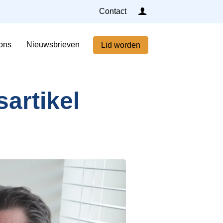
Inloggen
Contact
Home
ons
Nieuwsbrieven
Lid worden
Nieuws
Agenda
sartikel
Leden
Over ons
Nieuwsbrieven
Lid worden
Contact