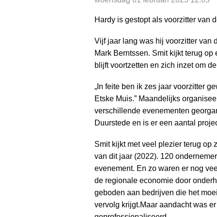
a
i
Hardy is gestopt als voorzitter va
n
c
Vijf jaar lang was hij voorzitter v
o
Mark Berntssen. Smit kijkt terug op 
n
blijft voortzetten en zich inzet om 
t
„In feite ben ik zes jaar voorzitter
e
Etske Muis.” Maandelijks organisee
n
verschillende evenementen georgani
t
Duurstede en is er een aantal proje
Smit kijkt met veel plezier terug op
van dit jaar (2022). 120 onderneme
evenement. En zo waren er nog vee
de regionale economie door onderha
geboden aan bedrijven die het moei
vervolg krijgt.Maar aandacht was 
geprofessionaliseerd.